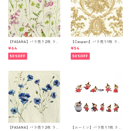
【FASANA】バラ売り2枚 ラン
【Caspari】バラ売り1枚 ラン
チサイズ ペーパーナプキン su
チサイズ ペーパーナプキン R
¥64
¥54
mmer time ナチュラル
OMANTIC TOILE アイボリー×
パールゴールド
50%OFF
50%OFF
【FASANA】バラ売り2枚 ラン
【ムーミン】バラ売り1枚 ラン