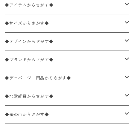
◆アイテムからさがす◆
ペーパーナプキン2枚バラ売り
◆サイズからさがす◆
ペーパーナプキン1枚バラ売り
33×33cm（ランチサイズ）
◆デザインからさがす◆
バラ売り
ペーパーナプキン20枚入りパック
25×25cm（カクテルサイズ）
花柄
◆ブランドからさがす◆
パック売り
バラ売り
ペーパーナプキン10枚入りパック
40×40cm（ディナーサイズ）
植物・グリーン柄
ドイツ製 IHR/イア
◆デコパージュ用品からさがす◆
パック売り
バラ売り
ランチサイズ
ライスペーパー
21×21cm（ポケットサイズ）
動物・鳥・昆虫・蝶柄
ドイツ製 Ambiente/アンビエンテ
デコパージュ液
◆北欧雑貨からさがす◆
パック売り
カクテルサイズ
バラ売り
ランチサイズ
ペーパーリネンナプキン
33cm（ラウンド）
海・魚柄
ドイツ製 Paperproducts Design
デコパージュ下地
シリコンモールド
◆蚤の市からさがす◆
ラウンド
パック売り
カクテルサイズ
ランチサイズ
3Dデコパージュ
空・天気・星座柄
ドイツ製 FASANA/ファザナ
デコパージュ筆
エプロン
ペーパーナプキン