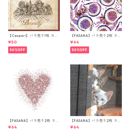
【Caspari】バラ売り1枚 カク
【FASANA】バラ売り2枚 ラン
テルサイズ ペーパーナプキン
チサイズ ペーパーナプキン Fr
¥50
¥64
Wine Labels ベージュ
esh passion fruits ホワイト
50%OFF
50%OFF
【FASANA】バラ売り2枚 ラン
【FASANA】バラ売り2枚 ラン
チサイズ ペーパーナプキン Gl
チサイズ ペーパーナプキン Th
¥64
¥64
itter love ホワイト
ree Friends グレー