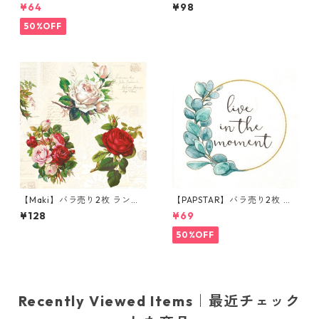
チサイズ ペーパーナプキン Co
チサイズ ペーパーナプキン LI
¥64
¥98
rnflower ナチュラル
TTLE MY ONLINE ホワイト リ
トルミイ
50%OFF
【Maki】バラ売り2枚 ランチ
【PAPSTAR】バラ売り2枚 ラ
サイズ ペーパーナプキン Engl
ンチサイズ ペーパーナプキン
¥128
¥69
ish Roses クリーム
Live in the Moment ホワイト
50%OFF
Recently Viewed Items｜最近チェック