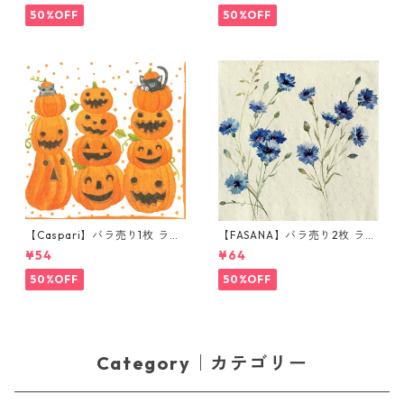
50%OFF
50%OFF
【Caspari】バラ売り1枚 ラン
【FASANA】バラ売り2枚 ラン
チサイズ ペーパーナプキン JA
チサイズ ペーパーナプキン Co
¥54
¥64
CK O'LANTERNS ホワイト
rnflower ナチュラル
50%OFF
50%OFF
Category｜カテゴリー