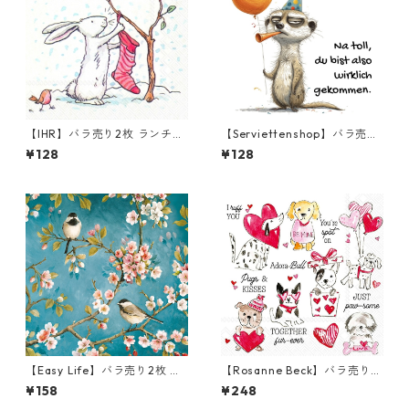
【IHR】バラ売り2枚 ランチサ
【Serviettenshop】バラ売り
イズ ペーパーナプキン SNOW
2枚 ランチサイズ ペーパーナ
¥128
¥128
RABBITS ホワイト Anita Jera
プキン Happy Safari Animals
m
ホワイト
【Easy Life】バラ売り2枚 ラ
【Rosanne Beck】バラ売り2
ンチサイズ ペーパーナプキン
枚 カクテルサイズ ペーパーナ
¥158
¥248
BLOSSOM ブルー
プキン Pugs & Kisses ホワイ