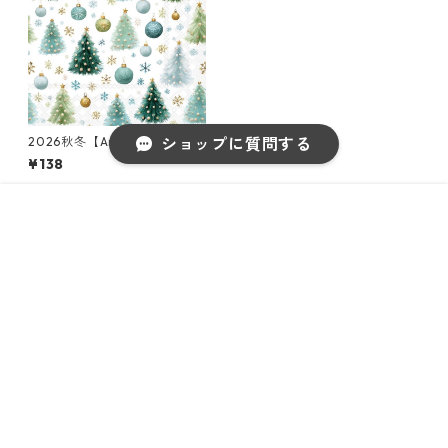
2026秋冬【Ambiente】バラ
ショップに質問する
売り2枚 ランチサイズ ペーパ
¥138
ーナプキン Baubles and Pine
s ホワイト
¥138
販売開始のお知らせを希望する
再入荷のお知らせを希望する
コミュニティ加入
種類を選択する
年齢確認
Sold out
SOLD OUT
Category｜カテゴリー
キーワードから探す
◆アイテムからさがす◆
ペーパーナプキン2枚バラ売り
◆サイズからさがす◆
ペーパーナプキン1枚バラ売り
33×33cm（ランチサイズ）
カテゴリから探す
◆デザインからさがす◆