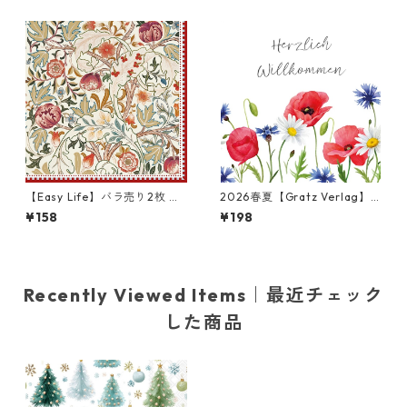
ト
【Easy Life】バラ売り2枚 ラ
2026春夏【Gratz Verlag】
ンチサイズ ペーパーナプキン
バラ売り2枚 ランチサイズ ペ
¥158
¥198
William Morris レッド ウィリ
ーパーナプキン Blumenmeer
アム・モリス
ホワイト
Recently Viewed Items｜最近チェック
した商品