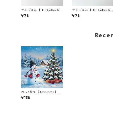
サンプル品【ITD Collectio
サンプル品【ITD Collectio
n】ミニサイズ ライスペーパ
n】ミニサイズ ライスペー
¥78
¥78
ー RSM2641 デコパージュ
ー RSM2133 デコパージュ
Rec
2026秋冬【Ambiente】バ
ラ売り2枚 ランチサイズ ペ
¥138
ーパーナプキン Cool Guard
ブルー