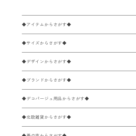
◆アイテムからさがす◆
ペーパーナプキン2枚バラ売り
◆サイズからさがす◆
ペーパーナプキン1枚バラ売り
33×33cm（ランチサイズ）
◆デザインからさがす◆
バラ売り
ペーパーナプキン20枚入りパック
25×25cm（カクテルサイズ）
花柄
◆ブランドからさがす◆
パック売り
バラ売り
ペーパーナプキン10枚入りパック
40×40cm（ディナーサイズ）
植物・グリーン柄
ドイツ製 IHR/イア
◆デコパージュ用品からさがす◆
パック売り
バラ売り
ランチサイズ
ライスペーパー
21×21cm（ポケットサイズ）
動物・鳥・昆虫・蝶柄
ドイツ製 Ambiente/アンビエンテ
デコパージュ液
◆北欧雑貨からさがす◆
パック売り
カクテルサイズ
バラ売り
ランチサイズ
ペーパーリネンナプキン
33cm（ラウンド）
海・魚柄
ドイツ製 Paperproducts Design
デコパージュ下地
シリコンモールド
◆蚤の市からさがす◆