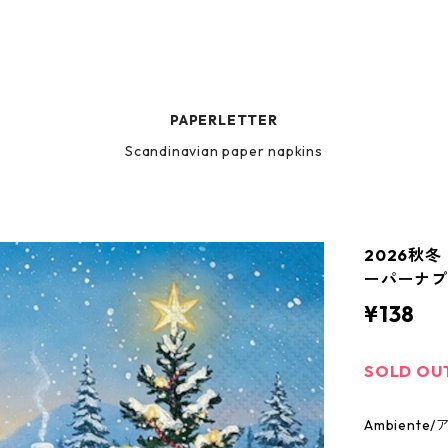
PAPERLETTER
Scandinavian paper napkins
2026秋冬
ーパーナプキ
¥138
SOLD OU
Ambien