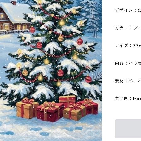
デザイン：Coo
カラー：ブ
サイズ：33c
内容：バラ
素材：ペーパ
生産国：Made