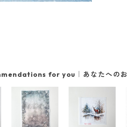
mmendations for you｜あなたへ