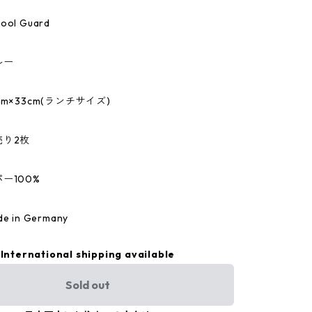
l Guard
ルー
m×33cm(ランチサイズ)
売り2枚
ー100%
 in Germany
International shipping available
Sold out