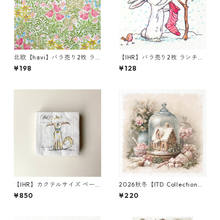
北欧【havi】バラ売り2枚 ラ
【IHR】バラ売り2枚 ランチサ
ンチサイズ ペーパーナプキン
イズ ペーパーナプキン SNOW
¥198
¥128
Bower グリーン William Mor
RABBITS ホワイト Anita Jera
ris ウィリアム・モリス
m
【IHR】カクテルサイズ ペー
2026秋冬【ITD Collection】
パーナプキン EMOTION DOG
ミニサイズ ライスペーパー RS
¥850
¥220
S ホワイト Anita Jeram 20枚
M3011 デコパージュ
入り