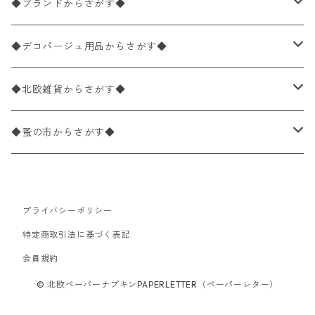
バラ売り
ペーパーナプキン20枚入りパック
25×25cm（カクテルサイズ）
花柄
◆ブランドからさがす◆
パック売り
バラ売り
ペーパーナプキン10枚入りパック
40×40cm（ディナーサイズ）
植物・グリーン柄
ドイツ製 IHR/イア
◆デコパージュ用品からさがす◆
パック売り
バラ売り
ランチサイズ
ライスペーパー
21×21cm（ポケットサイズ）
動物・鳥・昆虫・蝶柄
ドイツ製 Ambiente/アンビエンテ
デコパージュ液
◆北欧雑貨からさがす◆
パック売り
カクテルサイズ
バラ売り
ランチサイズ
ペーパーリネンナプキン
33cm（ラウンド）
海・魚柄
ドイツ製 Paperproducts Design
デコパージュ下地
シリコンモールド
◆蚤の市からさがす◆
ラウンド
パック売り
カクテルサイズ
ランチサイズ
3Dデコパージュ
空・天気・星座柄
ドイツ製 FASANA/ファザナ
デコパージュ筆
エプロン
ペーパーナプキン
プライバシーポリシー
カクテルサイズ
ランチサイズ
ワックスペーパー
食べ物・フルーツ・野菜・ドリンク柄
ドイツ製 ti-flair/ティーフレア
デコパージュはさみ
トレイ
北欧雑貨
特定商取引法に基づく表記
カクテルサイズ
ランチサイズ
会員規約
デコパージュ用品
食器・カトラリー柄
ドイツ製 PAW/パウ
3Dデコパージュ
ポスター・カレンダー
デコパージュ用品
© 北欧ペーパーナプキンPAPERLETTER（ペーパーレター）
カクテルサイズ
ランチサイズ
シリコンモールド
洋服・靴柄
ドイツ製 Daisy/デイジー
コーティング液
バッグ