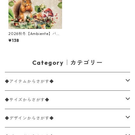
2026秋冬【Ambiente】バラ
売り2枚 ランチサイズ ペーパ
¥138
ーナプキン Fruit Collector ブ
ラウン
Category｜カテゴリー
◆アイテムからさがす◆
ペーパーナプキン2枚バラ売り
◆サイズからさがす◆
ペーパーナプキン1枚バラ売り
33×33cm（ランチサイズ）
◆デザインからさがす◆