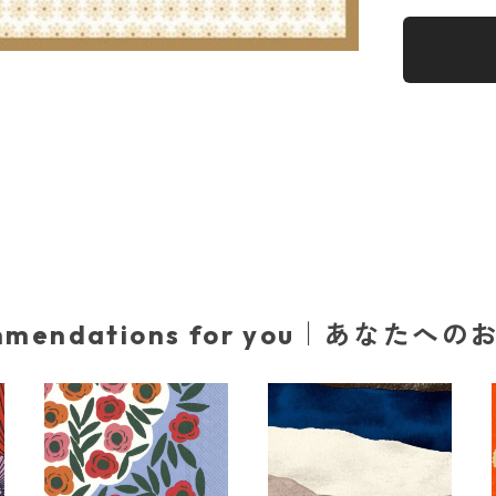
mmendations for you｜あなたへ