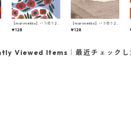
【marimekko】バラ売り2
【marimekko】バラ売り2
枚 ランチサイズ ペーパーナ
枚 ランチサイズ ペーパーナ
¥128
¥128
A
プキン RUUKKU ブルー
プキン JOIKU クリームxブ
ルー
ently Viewed Items｜最近チェック