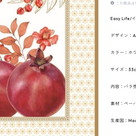
この商品は
Easy Li
デザイン：Aut
カラー：ホ
サイズ：33c
内容：バラ
素材：ペーパ
生産国：Made