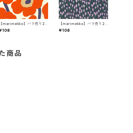
【marimekko】バラ売り2
【marimekko】バラ売り2
枚 カクテルサイズ ペーパー
枚 カクテルサイズ ペーパー
¥108
¥108
ナプキン UNIKKO クリーム
ナプキン APILAINEN ライラ
×レッド
ック
した商品