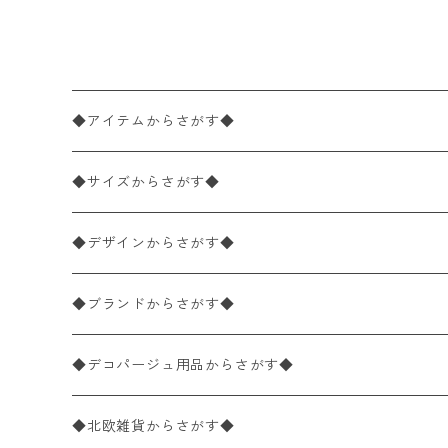
ワイト
◆アイテムからさがす◆
ペーパーナプキン2枚バラ売り
◆サイズからさがす◆
ペーパーナプキン1枚バラ売り
33×33cm（ランチサイズ）
◆デザインからさがす◆
バラ売り
ペーパーナプキン20枚入りパック
25×25cm（カクテルサイズ）
花柄
◆ブランドからさがす◆
パック売り
バラ売り
ペーパーナプキン10枚入りパック
40×40cm（ディナーサイズ）
植物・グリーン柄
ドイツ製 IHR/イア
◆デコパージュ用品からさがす◆
パック売り
バラ売り
ランチサイズ
ライスペーパー
21×21cm（ポケットサイズ）
動物・鳥・昆虫・蝶柄
ドイツ製 Ambiente/アンビエンテ
デコパージュ液
◆北欧雑貨からさがす◆