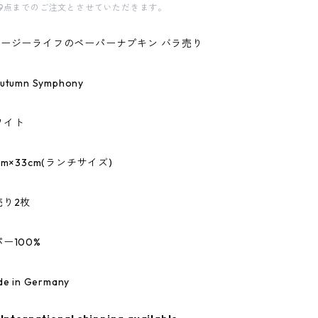
9点までのご注文とさせていただきます。
fe/イージーライフのペーパーナプキン バラ売り
umn Symphony
ワイト
m×33cm(ランチサイズ)
売り2枚
ー100%
 in Germany