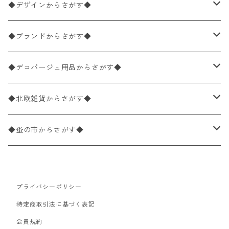
ペーパーナプキン1枚バラ売り
33×33cm（ランチサイズ）
◆デザインからさがす◆
バラ売り
ペーパーナプキン20枚入りパック
25×25cm（カクテルサイズ）
花柄
◆ブランドからさがす◆
パック売り
バラ売り
ペーパーナプキン10枚入りパック
40×40cm（ディナーサイズ）
植物・グリーン柄
ドイツ製 IHR/イア
◆デコパージュ用品からさがす◆
パック売り
バラ売り
ランチサイズ
ライスペーパー
21×21cm（ポケットサイズ）
動物・鳥・昆虫・蝶柄
ドイツ製 Ambiente/アンビエンテ
デコパージュ液
◆北欧雑貨からさがす◆
パック売り
カクテルサイズ
バラ売り
ランチサイズ
ペーパーリネンナプキン
33cm（ラウンド）
海・魚柄
ドイツ製 Paperproducts Design
デコパージュ下地
シリコンモールド
◆蚤の市からさがす◆
ラウンド
パック売り
カクテルサイズ
ランチサイズ
3Dデコパージュ
空・天気・星座柄
ドイツ製 FASANA/ファザナ
デコパージュ筆
エプロン
ペーパーナプキン
プライバシーポリシー
カクテルサイズ
ランチサイズ
ワックスペーパー
食べ物・フルーツ・野菜・ドリンク柄
ドイツ製 ti-flair/ティーフレア
デコパージュはさみ
トレイ
北欧雑貨
特定商取引法に基づく表記
カクテルサイズ
ランチサイズ
会員規約
デコパージュ用品
食器・カトラリー柄
ドイツ製 PAW/パウ
3Dデコパージュ
ポスター・カレンダー
デコパージュ用品