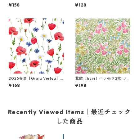
テルサイズ ペーパーナプキン
2枚 ランチサイズ ペーパーナ
¥158
¥128
Disney Princess ホワイト デ
プキン Lovely Spring Familie
ィズニープリンセス
s ホワイト
2026春夏【Gratz Verlag】
北欧【havi】バラ売り2枚 ラ
バラ売り2枚 カクテルサイズ
ンチサイズ ペーパーナプキン
¥168
¥198
ペーパーナプキン Blumenme
Bower グリーン William Mor
er ホワイト
ris ウィリアム・モリス
Recently Viewed Items｜最近チェック
した商品