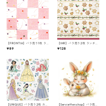
【FRONTIA】バラ売り1枚 ラ
【IHR】バラ売り2枚 ランチサ
ンチサイズ ペーパーナプキン
イズ ペーパーナプキン COOK
¥89
¥128
市松 ホワイト×ピンク
IE GARLAND クリーム
【UNIQUE】バラ売り2枚 カク
【Serviettenshop】バラ売り