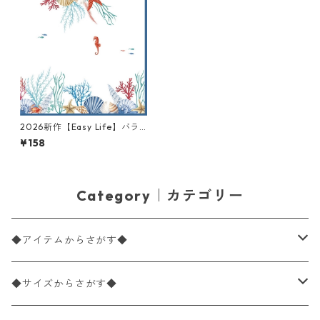
2026新作【Easy Life】バラ
売り2枚 ランチサイズ ペーパ
¥158
ーナプキン Sea Breeze ホワ
イト
Category｜カテゴリー
◆アイテムからさがす◆
ペーパーナプキン2枚バラ売り
◆サイズからさがす◆