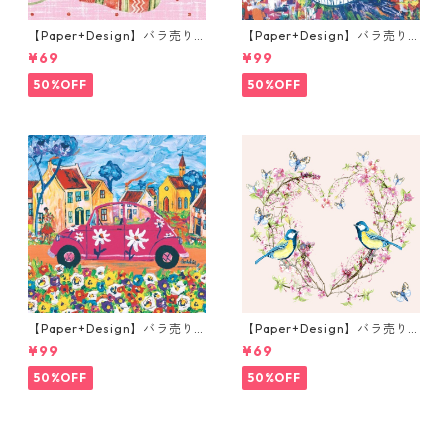
【Paper+Design】バラ売り2
【Paper+Design】バラ売り2
枚 ランチサイズ ペーパーナプ
枚 ランチサイズ ペーパーナプ
¥69
¥99
キン Arctic warmth ピンク
キン Portchie Art Mixed flo
wers in a white vase ホワイ
50%OFF
50%OFF
ト
【Paper+Design】バラ売り2
【Paper+Design】バラ売り2
枚 ランチサイズ ペーパーナプ
枚 ランチサイズ ペーパーナプ
¥99
¥69
キン Portchie Art The City G
キン In Love ピンク
irl ピンク
50%OFF
50%OFF