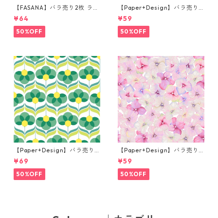
【FASANA】バラ売り2枚 ラン
【Paper+Design】バラ売り2
チサイズ ペーパーナプキン Fr
枚 カクテルサイズ ペーパーナ
¥64
¥59
og prince ナチュラル
プキン Martini ブラック
50%OFF
50%OFF
【Paper+Design】バラ売り2
【Paper+Design】バラ売り2
枚 ランチサイズ ペーパーナプ
枚 カクテルサイズ ペーパーナ
¥69
¥59
キン Geo Flowers グリーン
プキン Small blossoms ピン
ク
50%OFF
50%OFF