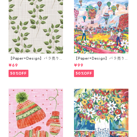
【Paper+Design】バラ売り2
【Paper+Design】バラ売り2
枚 ランチサイズ ペーパーナプ
枚 ランチサイズ ペーパーナプ
¥69
¥99
キン Fall embroidery ベージ
キン Portchie Art Children's
ュ
Festival in Dinkelsbuhl ライ
50%OFF
50%OFF
トブルー