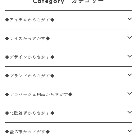
Category｜カテゴリー
◆アイテムからさがす◆
ペーパーナプキン2枚バラ売り
◆サイズからさがす◆
ペーパーナプキン1枚バラ売り
33×33cm（ランチサイズ）
◆デザインからさがす◆
バラ売り
ペーパーナプキン20枚入りパック
25×25cm（カクテルサイズ）
花柄
◆ブランドからさがす◆
パック売り
バラ売り
ペーパーナプキン10枚入りパック
40×40cm（ディナーサイズ）
植物・グリーン柄
ドイツ製 IHR/イア
◆デコパージュ用品からさがす◆
パック売り
バラ売り
ランチサイズ
ライスペーパー
21×21cm（ポケットサイズ）
動物・鳥・昆虫・蝶柄
ドイツ製 Ambiente/アンビエンテ
デコパージュ液
◆北欧雑貨からさがす◆
パック売り
カクテルサイズ
バラ売り
ランチサイズ
ペーパーリネンナプキン
33cm（ラウンド）
海・魚柄
ドイツ製 Paperproducts Design
デコパージュ下地
シリコンモールド
◆蚤の市からさがす◆