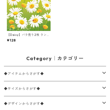
【Daisy】バラ売り2枚 ランチ
サイズ ペーパーナプキン Love
¥128
ly Marguerites on Green グ
リーン
Category｜カテゴリー
◆アイテムからさがす◆
ペーパーナプキン2枚バラ売り
◆サイズからさがす◆
ペーパーナプキン1枚バラ売り
33×33cm（ランチサイズ）
◆デザインからさがす◆