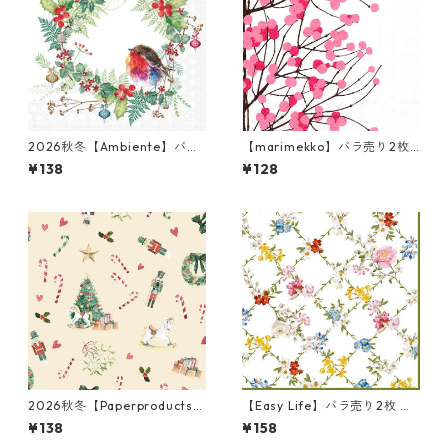
2026秋冬【Ambiente】バラ
【marimekko】バラ売り2枚
売り2枚 ランチサイズ ペーパ
ランチサイズ ペーパーナプキ
¥138
¥128
ーナプキン Robins Wreath ホ
ン LUMIMARJA ホワイト×ピ
ワイト
ンク
2026秋冬【Paperproducts
【Easy Life】バラ売り2枚 ラ
Design】バラ売り2枚 ランチ
ンチサイズ ペーパーナプキン
¥138
¥158
サイズ ペーパーナプキン Heri
GARDEN DREAMS ホワイト