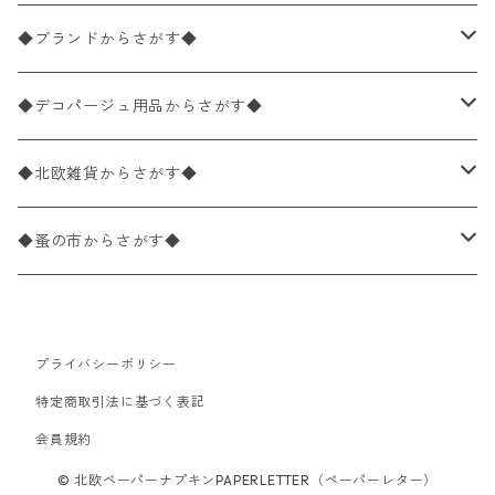
バラ売り
ペーパーナプキン20枚入りパック
25×25cm（カクテルサイズ）
花柄
◆ブランドからさがす◆
パック売り
バラ売り
ペーパーナプキン10枚入りパック
40×40cm（ディナーサイズ）
植物・グリーン柄
ドイツ製 IHR/イア
◆デコパージュ用品からさがす◆
パック売り
バラ売り
ランチサイズ
ライスペーパー
21×21cm（ポケットサイズ）
動物・鳥・昆虫・蝶柄
ドイツ製 Ambiente/アンビエンテ
デコパージュ液
◆北欧雑貨からさがす◆
パック売り
カクテルサイズ
バラ売り
ランチサイズ
ペーパーリネンナプキン
33cm（ラウンド）
海・魚柄
ドイツ製 Paperproducts Design
デコパージュ下地
シリコンモールド
◆蚤の市からさがす◆
ラウンド
パック売り
カクテルサイズ
ランチサイズ
3Dデコパージュ
空・天気・星座柄
ドイツ製 FASANA/ファザナ
デコパージュ筆
エプロン
ペーパーナプキン
プライバシーポリシー
カクテルサイズ
ランチサイズ
ワックスペーパー
食べ物・フルーツ・野菜・ドリンク柄
ドイツ製 ti-flair/ティーフレア
デコパージュはさみ
トレイ
北欧雑貨
特定商取引法に基づく表記
カクテルサイズ
ランチサイズ
会員規約
デコパージュ用品
食器・カトラリー柄
ドイツ製 PAW/パウ
3Dデコパージュ
ポスター・カレンダー
デコパージュ用品
© 北欧ペーパーナプキンPAPERLETTER（ペーパーレター）