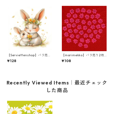
tage クリーム
【Serviettenshop】バラ売り
【marimekko】バラ売り2枚
2枚 ランチサイズ ペーパーナ
カクテルサイズ ペーパーナプ
¥128
¥108
プキン Lovely Spring Familie
キン PUKETTI レッド×ピンク
s ホワイト
フィンランド製
Recently Viewed Items｜最近チェック
した商品