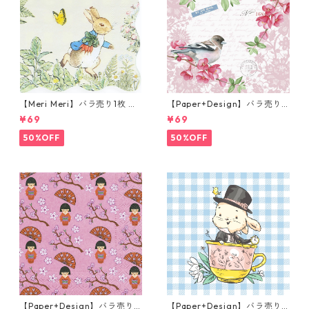
【Meri Meri】バラ売り1枚 カ
【Paper+Design】バラ売り2
クテルサイズ ペーパーナプキ
枚 ランチサイズ ペーパーナプ
¥69
¥69
ン Peter Rabbit In The Gard
キン Sweet bird ローズ
en クリーム ピーターラビット
50%OFF
50%OFF
【Paper+Design】バラ売り2
【Paper+Design】バラ売り2