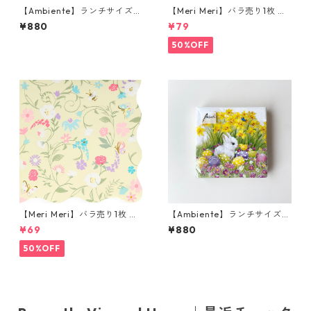
【Ambiente】ランチサイズ
【Meri Meri】バラ売り1枚 ラ
ペーパーナプキン Wood carv
ンチサイズ ペーパーナプキン
¥880
¥79
ed trees ライトグレー 20枚
Nathalie Lete FLORA ピンク
入り
ナタリーレテ
50%OFF
【Meri Meri】バラ売り1枚 カ
【Ambiente】ランチサイズ
クテルサイズ ペーパーナプキ
ペーパーナプキン Easter Frie
¥69
¥880
ン LADUREE イエロー ラデュ
nds ホワイト 20枚入り
レ
50%OFF