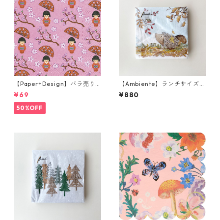
【Paper+Design】バラ売り2
【Ambiente】ランチサイズ
枚 ランチサイズ ペーパーナプ
ペーパーナプキン Forest frie
¥69
¥880
キン LITTLE GEISHA ピンク
nds ブルー 20枚入り
50%OFF