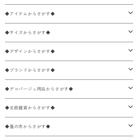
◆アイテムからさがす◆
ペーパーナプキン2枚バラ売り
◆サイズからさがす◆
ペーパーナプキン1枚バラ売り
33×33cm（ランチサイズ）
◆デザインからさがす◆
バラ売り
ペーパーナプキン20枚入りパック
25×25cm（カクテルサイズ）
花柄
◆ブランドからさがす◆
パック売り
バラ売り
ペーパーナプキン10枚入りパック
40×40cm（ディナーサイズ）
植物・グリーン柄
ドイツ製 IHR/イア
◆デコパージュ用品からさがす◆
パック売り
バラ売り
ランチサイズ
ライスペーパー
21×21cm（ポケットサイズ）
動物・鳥・昆虫・蝶柄
ドイツ製 Ambiente/アンビエンテ
デコパージュ液
◆北欧雑貨からさがす◆
パック売り
カクテルサイズ
バラ売り
ランチサイズ
ペーパーリネンナプキン
33cm（ラウンド）
海・魚柄
ドイツ製 Paperproducts Design
デコパージュ下地
シリコンモールド
◆蚤の市からさがす◆