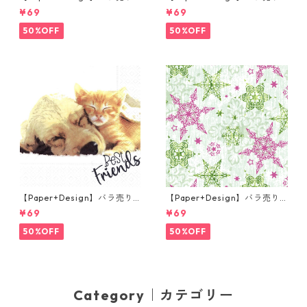
枚 ランチサイズ ペーパーナプ
枚 ランチサイズ ペーパーナプ
¥69
¥69
キン LITTLE GEISHA ピンク
キン Easter Cup ライトブル
ー
50%OFF
50%OFF
【Paper+Design】バラ売り2
【Paper+Design】バラ売り2
枚 ランチサイズ ペーパーナプ
枚 ランチサイズ ペーパーナプ
¥69
¥69
キン Dog & Cat ホワイト
キン DELICATE STARS グリー
ン
50%OFF
50%OFF
Category｜カテゴリー