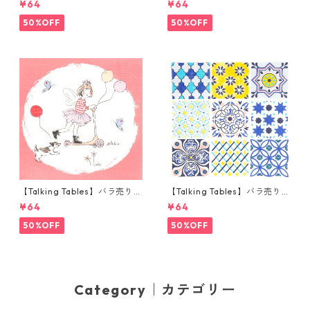
¥64
¥64
キン Alice in Wonderland ピ
キン Playful Pierre ホワイトx
ンク
ブルー
50%OFF
50%OFF
【Talking Tables】バラ売り1
【Talking Tables】バラ売り1
枚 ランチサイズ ペーパーナプ
枚 ランチサイズ ペーパーナプ
¥64
¥64
キン Tilly & Tigg Pink コーラ
キン Moroccan Souk Tile Blu
ル
e ホワイト モロッカンタイル
50%OFF
50%OFF
Category｜カテゴリー