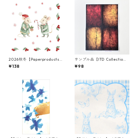
2026秋冬【Paperproducts
サンプル品【ITD Collectio
Design】バラ売り2枚 ランチ
n】A4サイズ ライスペーパー
¥138
¥98
サイズ ペーパーナプキン Win
RP0781 デコパージュ
ter Mice ホワイト