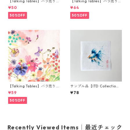
【Talking Tables】バラ売り1
【Talking Tables】バラ売り1
枚 ランチサイズ ペーパーナプ
枚 ランチサイズ ペーパーナプ
¥50
¥64
キン FLUORESCENT FLORAL
キン Playful Pierre ホワイトx
ブルー
ブルー
50%OFF
50%OFF
【Talking Tables】バラ売り1
サンプル品【ITD Collectio
枚 カクテルサイズ ペーパーナ
n】ミニサイズ ライスペーパー
¥59
¥78
プキン Blossom Girls ピンク
RSM2731 デコパージュ
50%OFF
Recently Viewed Items｜最近チェック