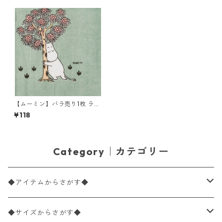
【ムーミン】バラ売り1枚 ラン
チサイズ ペーパーナプキン Lo
¥118
ving Care グリーン Moomin
by ARABIA アラビア
Category｜カテゴリー
◆アイテムからさがす◆
ペーパーナプキン2枚バラ売り
◆サイズからさがす◆