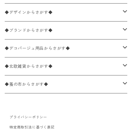
ペーパーナプキン1枚バラ売り
33×33cm（ランチサイズ）
◆デザインからさがす◆
バラ売り
ペーパーナプキン20枚入りパック
25×25cm（カクテルサイズ）
花柄
◆ブランドからさがす◆
パック売り
バラ売り
ペーパーナプキン10枚入りパック
40×40cm（ディナーサイズ）
植物・グリーン柄
ドイツ製 IHR/イア
◆デコパージュ用品からさがす◆
パック売り
バラ売り
ランチサイズ
ライスペーパー
21×21cm（ポケットサイズ）
動物・鳥・昆虫・蝶柄
ドイツ製 Ambiente/アンビエンテ
デコパージュ液
◆北欧雑貨からさがす◆
パック売り
カクテルサイズ
バラ売り
ランチサイズ
ペーパーリネンナプキン
33cm（ラウンド）
海・魚柄
ドイツ製 Paperproducts Design
デコパージュ下地
シリコンモールド
◆蚤の市からさがす◆
ラウンド
パック売り
カクテルサイズ
ランチサイズ
3Dデコパージュ
空・天気・星座柄
ドイツ製 FASANA/ファザナ
デコパージュ筆
エプロン
ペーパーナプキン
プライバシーポリシー
カクテルサイズ
ランチサイズ
ワックスペーパー
食べ物・フルーツ・野菜・ドリンク柄
ドイツ製 ti-flair/ティーフレア
デコパージュはさみ
トレイ
北欧雑貨
特定商取引法に基づく表記