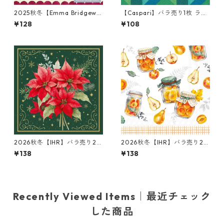
2025秋冬【Emma Bridgewa
【Caspari】バラ売り1枚 ラン
ter】バラ売り2枚 ランチサイ
チサイズ ペーパーナプキン C
¥128
¥108
ズ ペーパーナプキン POLKA T
OLOR THEORY ブルー
REES クリーム
2026秋冬【IHR】バラ売り2枚
2026秋冬【IHR】バラ売り2枚
ランチサイズ ペーパーナプキ
ランチサイズ ペーパーナプキ
¥138
¥138
ン Christmas Flowers グリー
ン Preserving Fruits ホワイ
ン
ト
Recently Viewed Items｜最近チェック
した商品