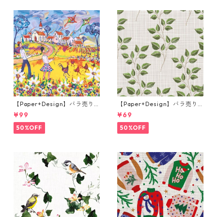
【Paper+Design】バラ売り2
【Paper+Design】バラ売り2
枚 ランチサイズ ペーパーナプ
枚 ランチサイズ ペーパーナプ
¥99
¥69
キン Portchie Art Boy and Gi
キン Fall embroidery ベージ
rl flying Kites イエロー
ュ
50%OFF
50%OFF