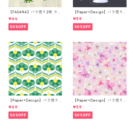
【FASANA】バラ売り2枚 ラン
【Paper+Design】バラ売り2
チサイズ ペーパーナプキン Fr
枚 カクテルサイズ ペーパーナ
¥64
¥59
og prince ナチュラル
プキン Martini ブラック
50%OFF
50%OFF
【Paper+Design】バラ売り2
【Paper+Design】バラ売り2
枚 ランチサイズ ペーパーナプ
枚 カクテルサイズ ペーパーナ
¥69
¥59
キン Geo Flowers グリーン
プキン Small blossoms ピン
ク
50%OFF
50%OFF