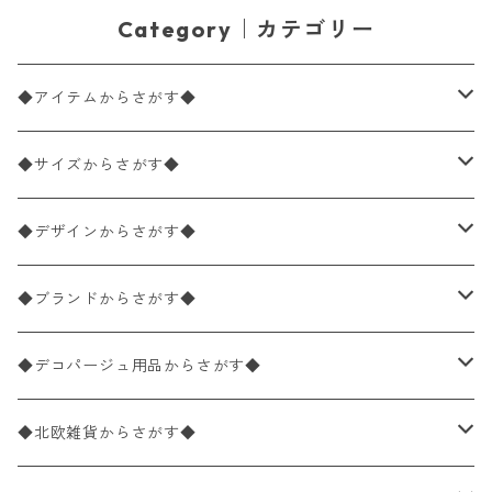
Category｜カテゴリー
◆アイテムからさがす◆
ペーパーナプキン2枚バラ売り
◆サイズからさがす◆
ペーパーナプキン1枚バラ売り
33×33cm（ランチサイズ）
◆デザインからさがす◆
バラ売り
ペーパーナプキン20枚入りパック
25×25cm（カクテルサイズ）
花柄
◆ブランドからさがす◆
パック売り
バラ売り
ペーパーナプキン10枚入りパック
40×40cm（ディナーサイズ）
植物・グリーン柄
ドイツ製 IHR/イア
◆デコパージュ用品からさがす◆
パック売り
バラ売り
ランチサイズ
ライスペーパー
21×21cm（ポケットサイズ）
動物・鳥・昆虫・蝶柄
ドイツ製 Ambiente/アンビエンテ
デコパージュ液
◆北欧雑貨からさがす◆
パック売り
カクテルサイズ