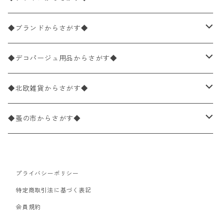
バラ売り
ペーパーナプキン20枚入りパック
25×25cm（カクテルサイズ）
花柄
◆ブランドからさがす◆
パック売り
バラ売り
ペーパーナプキン10枚入りパック
40×40cm（ディナーサイズ）
植物・グリーン柄
ドイツ製 IHR/イア
◆デコパージュ用品からさがす◆
パック売り
バラ売り
ランチサイズ
ライスペーパー
21×21cm（ポケットサイズ）
動物・鳥・昆虫・蝶柄
ドイツ製 Ambiente/アンビエンテ
デコパージュ液
◆北欧雑貨からさがす◆
パック売り
カクテルサイズ
バラ売り
ランチサイズ
ペーパーリネンナプキン
33cm（ラウンド）
海・魚柄
ドイツ製 Paperproducts Design
デコパージュ下地
シリコンモールド
◆蚤の市からさがす◆
ラウンド
パック売り
カクテルサイズ
ランチサイズ
3Dデコパージュ
空・天気・星座柄
ドイツ製 FASANA/ファザナ
デコパージュ筆
エプロン
ペーパーナプキン
プライバシーポリシー
カクテルサイズ
ランチサイズ
ワックスペーパー
食べ物・フルーツ・野菜・ドリンク柄
ドイツ製 ti-flair/ティーフレア
デコパージュはさみ
トレイ
北欧雑貨
特定商取引法に基づく表記
カクテルサイズ
ランチサイズ
会員規約
デコパージュ用品
食器・カトラリー柄
ドイツ製 PAW/パウ
3Dデコパージュ
ポスター・カレンダー
デコパージュ用品