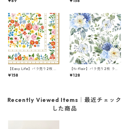
¥89
¥158
市松 ホワイト×ピンク
Floral Fantasy グリーン
【Easy Life】バラ売り2枚 ラ
【ti-flair】バラ売り2枚 ラン
ンチサイズ ペーパーナプキン
チサイズ ペーパーナプキン Wi
¥158
¥128
BOHO FLOWERS ホワイトxパ
nter Florals ブルー
ールゴールド
Recently Viewed Items｜最近チェック
した商品