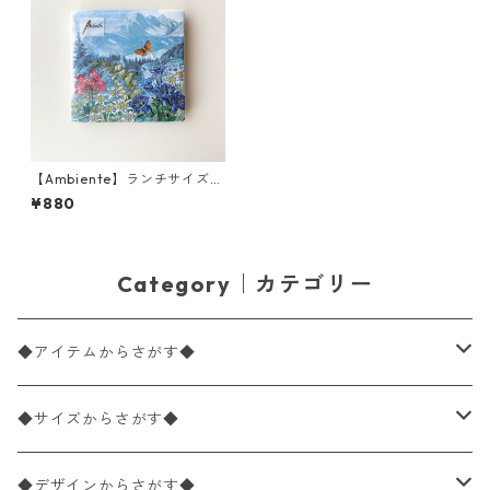
【Ambiente】ランチサイズ
ペーパーナプキン Mountain f
¥880
lowers ブルー 20枚入り
Category｜カテゴリー
◆アイテムからさがす◆
ペーパーナプキン2枚バラ売り
◆サイズからさがす◆
ペーパーナプキン1枚バラ売り
33×33cm（ランチサイズ）
◆デザインからさがす◆