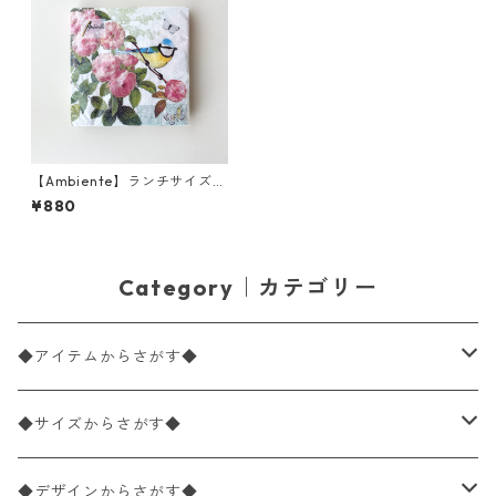
【Ambiente】ランチサイズ
ペーパーナプキン Rose scent
¥880
ローズ 20枚入り
Category｜カテゴリー
◆アイテムからさがす◆
ペーパーナプキン2枚バラ売り
◆サイズからさがす◆
ペーパーナプキン1枚バラ売り
33×33cm（ランチサイズ）
◆デザインからさがす◆