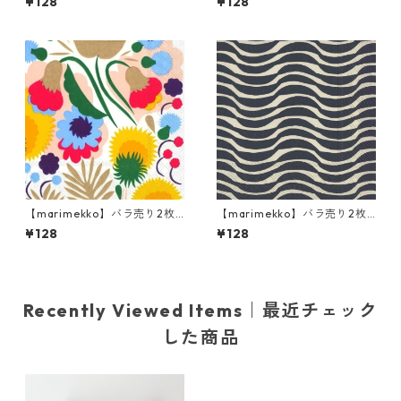
¥128
¥128
ン SUUR UNIKKO リネンxブル
Baby Shoes ピンク
ー
【marimekko】バラ売り2枚
【marimekko】バラ売り2枚
ランチサイズ ペーパーナプキ
ランチサイズ ペーパーナプキ
¥128
¥128
ン PIKKUKELLUKKA ホワイト
ン PALKO クリームxブルー
Recently Viewed Items｜最近チェック
した商品