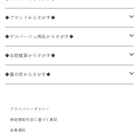
バラ売り
ペーパーナプキン20枚入りパック
25×25cm（カクテルサイズ）
花柄
◆ブランドからさがす◆
パック売り
バラ売り
ペーパーナプキン10枚入りパック
40×40cm（ディナーサイズ）
植物・グリーン柄
ドイツ製 IHR/イア
◆デコパージュ用品からさがす◆
パック売り
バラ売り
ランチサイズ
ライスペーパー
21×21cm（ポケットサイズ）
動物・鳥・昆虫・蝶柄
ドイツ製 Ambiente/アンビエンテ
デコパージュ液
◆北欧雑貨からさがす◆
パック売り
カクテルサイズ
バラ売り
ランチサイズ
ペーパーリネンナプキン
33cm（ラウンド）
海・魚柄
ドイツ製 Paperproducts Design
デコパージュ下地
シリコンモールド
◆蚤の市からさがす◆
ラウンド
パック売り
カクテルサイズ
ランチサイズ
3Dデコパージュ
空・天気・星座柄
ドイツ製 FASANA/ファザナ
デコパージュ筆
エプロン
ペーパーナプキン
プライバシーポリシー
カクテルサイズ
ランチサイズ
ワックスペーパー
食べ物・フルーツ・野菜・ドリンク柄
ドイツ製 ti-flair/ティーフレア
デコパージュはさみ
トレイ
北欧雑貨
特定商取引法に基づく表記
カクテルサイズ
ランチサイズ
会員規約
デコパージュ用品
食器・カトラリー柄
ドイツ製 PAW/パウ
3Dデコパージュ
ポスター・カレンダー
デコパージュ用品