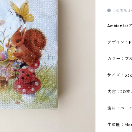
この商品は
Ambien
デザイン：Pain
カラー：ブ
サイズ：33c
内容：20枚
素材：ペーパ
生産国：Made