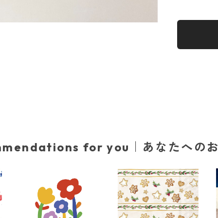
mmendations for you｜あなたへ