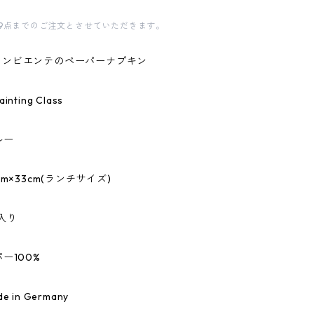
9点までのご注文とさせていただきます。
te/アンビエンテのペーパーナプキン
ting Class
ルー
m×33cm(ランチサイズ)
入り
ー100%
 in Germany