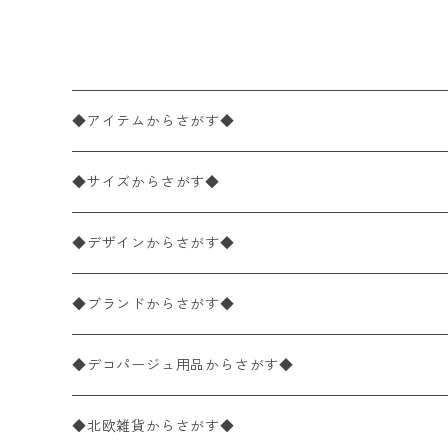
◆アイテムからさがす◆
ペーパーナプキン2枚バラ売り
◆サイズからさがす◆
ペーパーナプキン1枚バラ売り
33×33cm（ランチサイズ）
◆デザインからさがす◆
バラ売り
ペーパーナプキン20枚入りパック
25×25cm（カクテルサイズ）
花柄
◆ブランドからさがす◆
パック売り
バラ売り
ペーパーナプキン10枚入りパック
40×40cm（ディナーサイズ）
植物・グリーン柄
ドイツ製 IHR/イア
◆デコパージュ用品からさがす◆
パック売り
バラ売り
ランチサイズ
ライスペーパー
21×21cm（ポケットサイズ）
動物・鳥・昆虫・蝶柄
ドイツ製 Ambiente/アンビエンテ
デコパージュ液
◆北欧雑貨からさがす◆