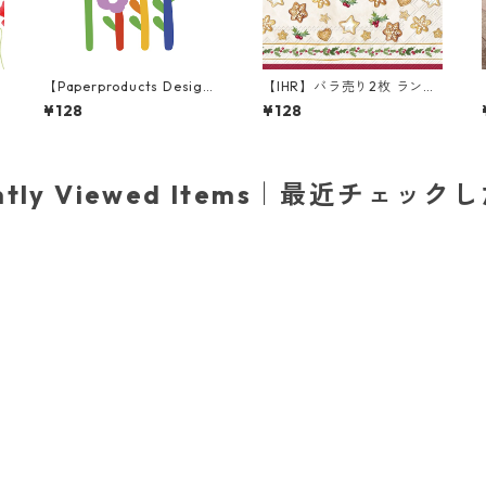
】
【Paperproducts Desig
【IHR】バラ売り2枚 ランチ
ズ
n】バラ売り2枚 ランチサイ
サイズ ペーパーナプキン C
¥128
¥128
m
ズ ペーパーナプキン Super
OOKIE GARLAND クリーム
Flowers ホワイト
ently Viewed Items｜最近チェック