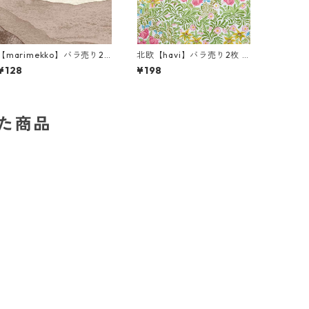
【marimekko】バラ売り2
北欧【havi】バラ売り2枚 ラ
枚 ランチサイズ ペーパーナ
ンチサイズ ペーパーナプキ
¥128
¥198
プキン JOIKU クリームxブ
ン Bower グリーン William
ルー
Morris ウィリアム・モリス
した商品