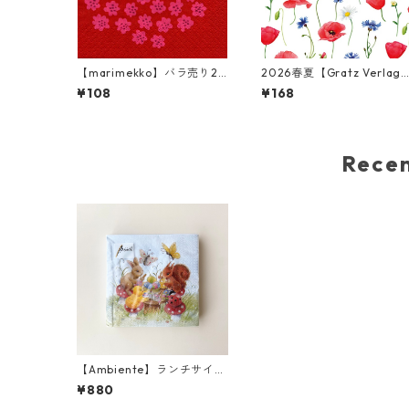
【marimekko】バラ売り2
2026春夏【Gratz Verlag
枚 カクテルサイズ ペーパー
バラ売り2枚 カクテルサイ
¥108
¥168
ナプキン PUKETTI レッド×
ペーパーナプキン Blumen
ピンク フィンランド製
eer ホワイト
Rec
【Ambiente】ランチサイズ
ペーパーナプキン Painting
¥880
Class ブルー 20枚入り