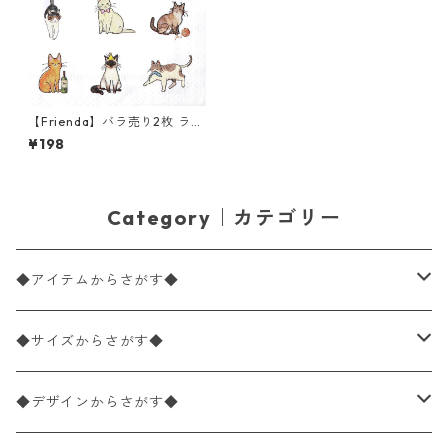
【Frienda】バラ売り2枚 ラン
チサイズ ペーパーナプキン Sw
¥198
eet Cat ホワイト
Category｜カテゴリー
◆アイテムからさがす◆
ペーパーナプキン2枚バラ売り
◆サイズからさがす◆
ペーパーナプキン1枚バラ売り
33×33cm（ランチサイズ）
◆デザインからさがす◆