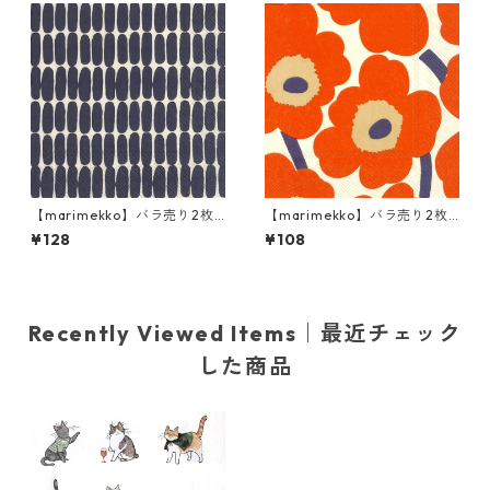
【marimekko】バラ売り2枚
【marimekko】バラ売り2枚
ランチサイズ ペーパーナプキ
カクテルサイズ ペーパーナプ
¥128
¥108
ン ALKU リネンxブラック
キン UNIKKO クリーム×レッ
ド
Recently Viewed Items｜最近チェック
した商品