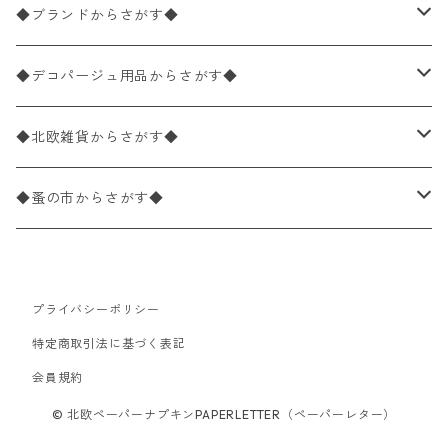
バラ売り
ペーパーナプキン20枚入りパック
25×25cm（カクテルサイズ）
花柄
◆ブランドからさがす◆
パック売り
バラ売り
ペーパーナプキン10枚入りパック
40×40cm（ディナーサイズ）
植物・グリーン柄
ドイツ製 IHR/イア
◆デコパージュ用品からさがす◆
パック売り
バラ売り
ランチサイズ
ライスペーパー
21×21cm（ポケットサイズ）
動物・鳥・昆虫・蝶柄
ドイツ製 Ambiente/アンビエンテ
デコパージュ液
◆北欧雑貨からさがす◆
パック売り
カクテルサイズ
バラ売り
ランチサイズ
ペーパーリネンナプキン
33cm（ラウンド）
海・魚柄
ドイツ製 Paperproducts Design
デコパージュ下地
シリコンモールド
◆蚤の市からさがす◆
ラウンド
パック売り
カクテルサイズ
ランチサイズ
3Dデコパージュ
空・天気・星座柄
ドイツ製 FASANA/ファザナ
デコパージュ筆
エプロン
ペーパーナプキン
プライバシーポリシー
カクテルサイズ
ランチサイズ
ワックスペーパー
食べ物・フルーツ・野菜・ドリンク柄
ドイツ製 ti-flair/ティーフレア
デコパージュはさみ
トレイ
北欧雑貨
特定商取引法に基づく表記
カクテルサイズ
ランチサイズ
会員規約
デコパージュ用品
食器・カトラリー柄
ドイツ製 PAW/パウ
3Dデコパージュ
ポスター・カレンダー
デコパージュ用品
© 北欧ペーパーナプキンPAPERLETTER（ペーパーレター）
カクテルサイズ
ランチサイズ
シリコンモールド
洋服・靴柄
ドイツ製 Daisy/デイジー
コーティング液
バッグ