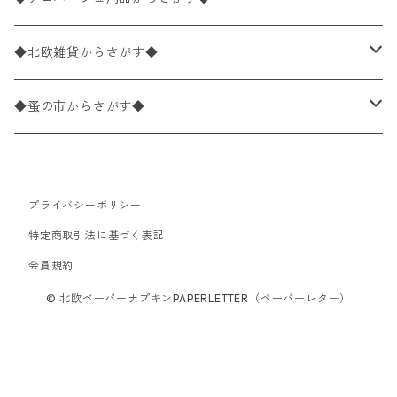
パック売り
バラ売り
ランチサイズ
ライスペーパー
21×21cm（ポケットサイズ）
動物・鳥・昆虫・蝶柄
ドイツ製 Ambiente/アンビエンテ
デコパージュ液
◆北欧雑貨からさがす◆
パック売り
カクテルサイズ
バラ売り
ランチサイズ
ペーパーリネンナプキン
33cm（ラウンド）
海・魚柄
ドイツ製 Paperproducts Design
デコパージュ下地
シリコンモールド
◆蚤の市からさがす◆
ラウンド
パック売り
カクテルサイズ
ランチサイズ
3Dデコパージュ
空・天気・星座柄
ドイツ製 FASANA/ファザナ
デコパージュ筆
エプロン
ペーパーナプキン
プライバシーポリシー
カクテルサイズ
ランチサイズ
ワックスペーパー
食べ物・フルーツ・野菜・ドリンク柄
ドイツ製 ti-flair/ティーフレア
デコパージュはさみ
トレイ
北欧雑貨
特定商取引法に基づく表記
カクテルサイズ
ランチサイズ
会員規約
デコパージュ用品
食器・カトラリー柄
ドイツ製 PAW/パウ
3Dデコパージュ
ポスター・カレンダー
デコパージュ用品
© 北欧ペーパーナプキンPAPERLETTER（ペーパーレター）
カクテルサイズ
ランチサイズ
シリコンモールド
洋服・靴柄
ドイツ製 Daisy/デイジー
コーティング液
バッグ
カクテルサイズ
ランチサイズ
北欧雑貨
羽根・文具・雑貨柄
ドイツ製 Maki/マキ
刺繍枠・フレーム・ディスプレイ用品