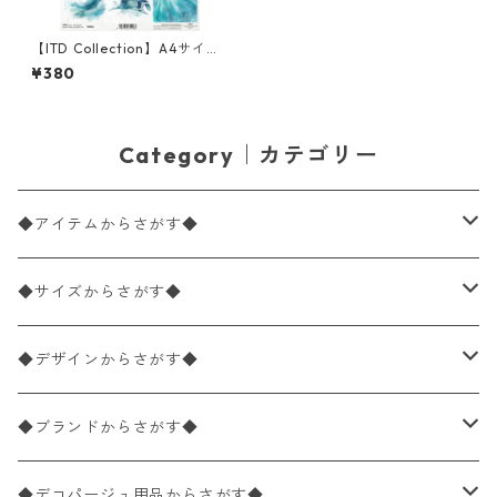
【ITD Collection】A4サイズ
ライスペーパー R2856 デコパ
¥380
ージュ
Category｜カテゴリー
◆アイテムからさがす◆
ペーパーナプキン2枚バラ売り
◆サイズからさがす◆
ペーパーナプキン1枚バラ売り
33×33cm（ランチサイズ）
◆デザインからさがす◆
バラ売り
ペーパーナプキン20枚入りパック
25×25cm（カクテルサイズ）
花柄
◆ブランドからさがす◆
パック売り
バラ売り
ペーパーナプキン10枚入りパック
40×40cm（ディナーサイズ）
植物・グリーン柄
ドイツ製 IHR/イア
◆デコパージュ用品からさがす◆