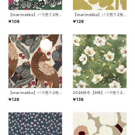
【marimekko】バラ売り2枚
【marimekko】バラ売り2枚
カクテルサイズ ペーパーナプ
ランチサイズ ペーパーナプキ
¥108
¥128
キン KAUKOKAIPUU ダークグ
ン UNIKKO ホワイト×ゴール
リーン
ド
【marimekko】バラ売り2枚
2026秋冬【IHR】バラ売り2枚
ランチサイズ ペーパーナプキ
ランチサイズ ペーパーナプキ
¥128
¥138
ン KETUNMARJA リネン
ン Golden Gala グリーン