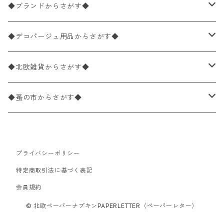
バラ売り
ペーパーナプキン20枚入りパック
25×25cm（カクテルサイズ）
花柄
◆ブランドからさがす◆
パック売り
バラ売り
ペーパーナプキン10枚入りパック
40×40cm（ディナーサイズ）
植物・グリーン柄
ドイツ製 IHR/イア
◆デコパージュ用品からさがす◆
パック売り
バラ売り
ランチサイズ
ライスペーパー
21×21cm（ポケットサイズ）
動物・鳥・昆虫・蝶柄
ドイツ製 Ambiente/アンビエンテ
デコパージュ液
◆北欧雑貨からさがす◆
パック売り
カクテルサイズ
バラ売り
ランチサイズ
ペーパーリネンナプキン
33cm（ラウンド）
海・魚柄
ドイツ製 Paperproducts Design
デコパージュ下地
シリコンモールド
◆蚤の市からさがす◆
ラウンド
パック売り
カクテルサイズ
ランチサイズ
3Dデコパージュ
空・天気・星座柄
ドイツ製 FASANA/ファザナ
デコパージュ筆
エプロン
ペーパーナプキン
プライバシーポリシー
カクテルサイズ
ランチサイズ
ワックスペーパー
食べ物・フルーツ・野菜・ドリンク柄
ドイツ製 ti-flair/ティーフレア
デコパージュはさみ
トレイ
北欧雑貨
特定商取引法に基づく表記
カクテルサイズ
ランチサイズ
会員規約
デコパージュ用品
食器・カトラリー柄
ドイツ製 PAW/パウ
3Dデコパージュ
ポスター・カレンダー
デコパージュ用品
© 北欧ペーパーナプキンPAPERLETTER（ペーパーレター）
カクテルサイズ
ランチサイズ
シリコンモールド
洋服・靴柄
ドイツ製 Daisy/デイジー
コーティング液
バッグ