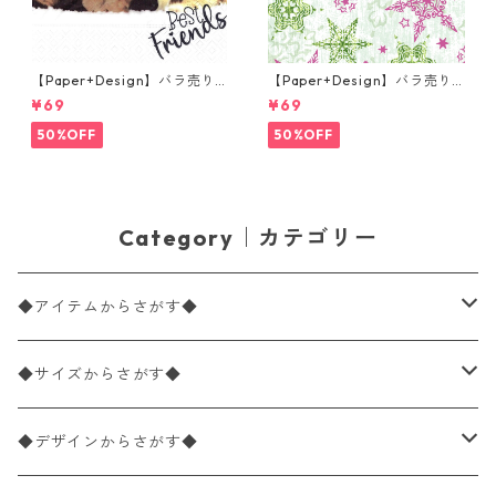
【Paper+Design】バラ売り2
【Paper+Design】バラ売り2
枚 ランチサイズ ペーパーナプ
枚 ランチサイズ ペーパーナプ
¥69
¥69
キン Dog & Cat ホワイト
キン DELICATE STARS グリー
ン
50%OFF
50%OFF
Category｜カテゴリー
◆アイテムからさがす◆
ペーパーナプキン2枚バラ売り
◆サイズからさがす◆
ペーパーナプキン1枚バラ売り
33×33cm（ランチサイズ）
◆デザインからさがす◆