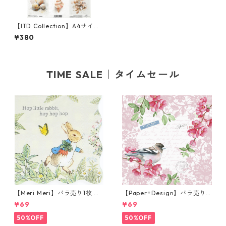
【ITD Collection】A4サイズ
ライスペーパー R2857 デコパ
¥380
ージュ
TIME SALE｜タイムセール
【Meri Meri】バラ売り1枚 カ
【Paper+Design】バラ売り2
クテルサイズ ペーパーナプキ
枚 ランチサイズ ペーパーナプ
¥69
¥69
ン Peter Rabbit In The Gard
キン Sweet bird ローズ
en クリーム ピーターラビット
50%OFF
50%OFF