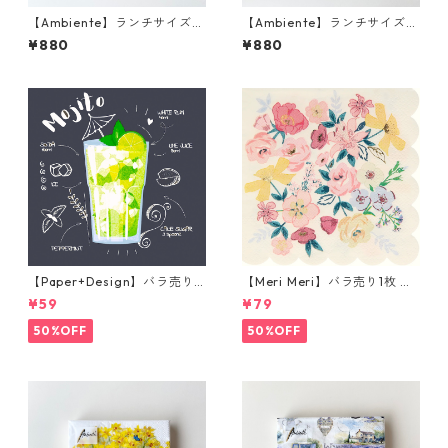
【Ambiente】ランチサイズ
【Ambiente】ランチサイズ
ペーパーナプキン Just be qui
ペーパーナプキン Rose scent
¥880
¥880
et ブラウン 20枚入り
ローズ 20枚入り
【Paper+Design】バラ売り2
【Meri Meri】バラ売り1枚 ラ
枚 カクテルサイズ ペーパーナ
ンチサイズ ペーパーナプキン
¥59
¥79
プキン Mojito ブラック
English Garden ホワイトxピ
ンクxグリーン
50%OFF
50%OFF