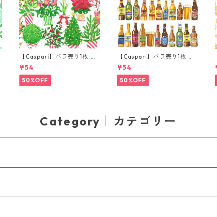
【Caspari】バラ売り1枚 ラ
【Caspari】バラ売り1枚 ラ
ンチサイズ ペーパーナプキ
ンチサイズ ペーパーナプキ
¥54
¥54
ン Christmas Flower Mark
ン 99 Bottles ホワイト
et ホワイト
50%OFF
50%OFF
Category｜カテゴリー