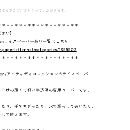
9点までのご注文とさせていただきます。
＊＊＊＊＊＊＊＊＊＊＊＊＊＊＊＊＊＊＊
ださい】
lectionライスペーパー商品一覧はこちら
.paperletter.net/categories/1355502
＊＊＊＊＊＊＊＊＊＊＊＊＊＊＊＊＊＊＊
lection/アイティディコレクションのライスペーパー
ュ向けの薄くて軽い半透明の専用ペーパーです。
ったり、手でちぎったり、水で濡らして破いたり、
トして使えます。