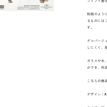
プリント面
和紙のよう
るものには
す。
デコパージ
しにくく、
ガラスや木
ができ、作
こちらの商
デザイン：R2