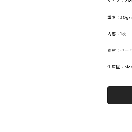
サイズ：21cm
重さ：30g/ 
内容：1枚
素材：ペーパ
生産国：Made 