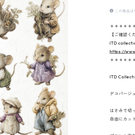
この商品は
＊＊＊＊＊
【ご確認く
ITD col
https://www
＊＊＊＊＊
ITD Col
デコパージ
はさみで切
自由にカッ