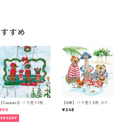
のおすすめ
【Caspari】バラ売り1枚 カ
【IHR】バラ売り2枚 カクテ
クテルサイズ ペーパーナプ
ルサイズ ペーパーナプキン
¥50
¥248
キン Alpine Pets ブルー
Beach Dogs ホワイト
50%OFF