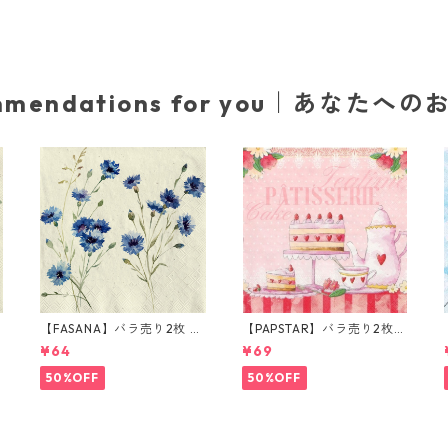
mmendations for you｜あなたへ
カ
【FASANA】バラ売り2枚 ラ
【PAPSTAR】バラ売り2枚
ンチサイズ ペーパーナプキ
ランチサイズ ペーパーナプ
¥64
¥69
ン Cornflower ナチュラル
キン patisserie ピンク
50%OFF
50%OFF