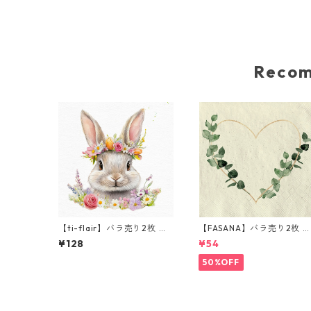
Reco
【ti-flair】バラ売り2枚 ラ
【FASANA】バラ売り2枚 
ンチサイズ ペーパーナプキ
クテルサイズ ペーパーナプ
¥128
¥54
ンConiglietto Floreale ホ
キン golden heart ナチュ
ワイト
ラル
50%OFF