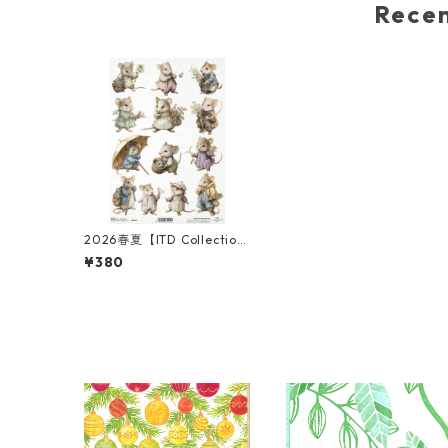
Rec
2026春夏【ITD Collectio
n】A4サイズ ライスペーパ
¥380
ー R2790 デコパージュ