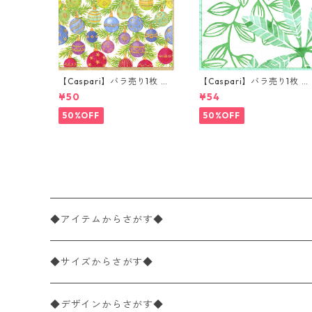
【Caspari】バラ売り1枚 カ
【Caspari】バラ売り1枚 ラ
クテルサイズ ペーパーナプ
ンチサイズ ペーパーナプキ
¥50
¥54
キン OMBRE CHRISTMAS
ン LEAF パール×グリーン
ホワイト×ゴールドパール
50%OFF
50%OFF
◆アイテムからさがす◆
ペーパーナプキン2枚バラ売り
◆サイズからさがす◆
ペーパーナプキン1枚バラ売り
33×33cm（ランチサイズ）
◆デザインからさがす◆