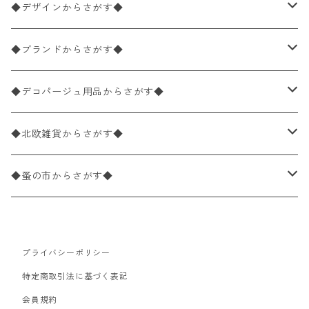
ペーパーナプキン1枚バラ売り
33×33cm（ランチサイズ）
◆デザインからさがす◆
バラ売り
ペーパーナプキン20枚入りパック
25×25cm（カクテルサイズ）
花柄
◆ブランドからさがす◆
パック売り
バラ売り
ペーパーナプキン10枚入りパック
40×40cm（ディナーサイズ）
植物・グリーン柄
ドイツ製 IHR/イア
◆デコパージュ用品からさがす◆
パック売り
バラ売り
ランチサイズ
ライスペーパー
21×21cm（ポケットサイズ）
動物・鳥・昆虫・蝶柄
ドイツ製 Ambiente/アンビエンテ
デコパージュ液
◆北欧雑貨からさがす◆
パック売り
カクテルサイズ
バラ売り
ランチサイズ
ペーパーリネンナプキン
33cm（ラウンド）
海・魚柄
ドイツ製 Paperproducts Design
デコパージュ下地
シリコンモールド
◆蚤の市からさがす◆
ラウンド
パック売り
カクテルサイズ
ランチサイズ
3Dデコパージュ
空・天気・星座柄
ドイツ製 FASANA/ファザナ
デコパージュ筆
エプロン
ペーパーナプキン
プライバシーポリシー
カクテルサイズ
ランチサイズ
ワックスペーパー
食べ物・フルーツ・野菜・ドリンク柄
ドイツ製 ti-flair/ティーフレア
デコパージュはさみ
トレイ
北欧雑貨
特定商取引法に基づく表記
カクテルサイズ
ランチサイズ
会員規約
デコパージュ用品
食器・カトラリー柄
ドイツ製 PAW/パウ
3Dデコパージュ
ポスター・カレンダー
デコパージュ用品