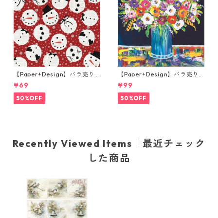
【Paper+Design】バラ売り2
【Paper+Design】バラ売り2
枚 ランチサイズ ペーパーナプ
枚 ランチサイズ ペーパーナプ
¥69
¥99
キン Jolly snowman レッド
キン Portchie Art Mixed flo
wers in a blue vase ブルー
50%OFF
50%OFF
Recently Viewed Items｜最近チェック
した商品