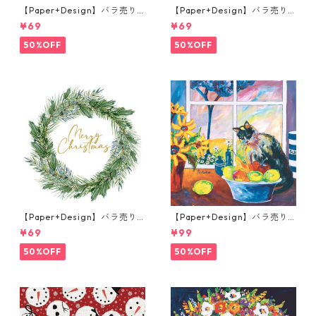
【Paper+Design】バラ売り2
【Paper+Design】バラ売り2
枚 ランチサイズ ペーパーナプ
枚 ランチサイズ ペーパーナプ
¥69
¥69
キン Frosty friends ブルー
キン Joyful Chicks グリーン
50%OFF
50%OFF
【Paper+Design】バラ売り2
【Paper+Design】バラ売り2
枚 ランチサイズ ペーパーナプ
枚 ランチサイズ ペーパーナプ
¥69
¥99
キン Joyful wreath ホワイト
キン Portchie Art The Cat in
the kitchen ブルー
50%OFF
50%OFF