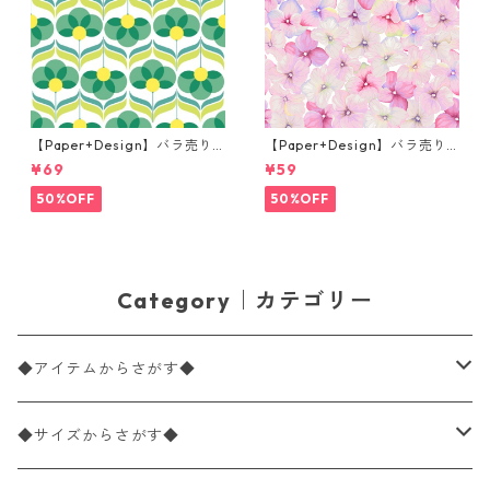
【Paper+Design】バラ売り2
【Paper+Design】バラ売り2
枚 ランチサイズ ペーパーナプ
枚 カクテルサイズ ペーパーナ
¥69
¥59
キン Geo Flowers グリーン
プキン Small blossoms ピン
ク
50%OFF
50%OFF
Category｜カテゴリー
◆アイテムからさがす◆
ペーパーナプキン2枚バラ売り
◆サイズからさがす◆