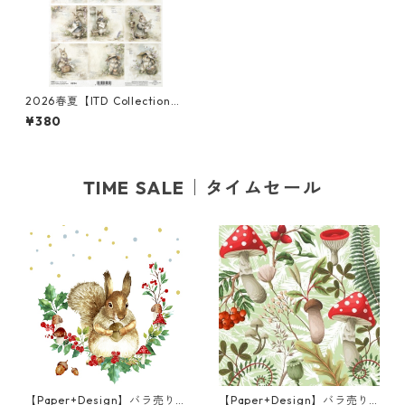
2026春夏【ITD Collection】
A4サイズ ライスペーパー R27
¥380
94 デコパージュ
TIME SALE｜タイムセール
【Paper+Design】バラ売り2
【Paper+Design】バラ売り2