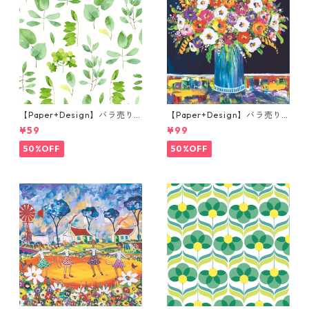
【Paper+Design】バラ売り2
【Paper+Design】バラ売り2
枚 カクテルサイズ ペーパーナ
枚 ランチサイズ ペーパーナプ
¥59
¥99
プキン FRESH LEAVES グリー
キン Portchie Art Mixed flo
ン
wers in a blue vase ブルー
50%OFF
50%OFF