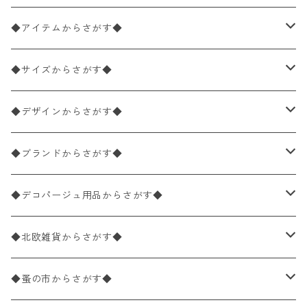
◆アイテムからさがす◆
ペーパーナプキン2枚バラ売り
◆サイズからさがす◆
ペーパーナプキン1枚バラ売り
33×33cm（ランチサイズ）
◆デザインからさがす◆
バラ売り
ペーパーナプキン20枚入りパック
25×25cm（カクテルサイズ）
花柄
◆ブランドからさがす◆
パック売り
バラ売り
ペーパーナプキン10枚入りパック
40×40cm（ディナーサイズ）
植物・グリーン柄
ドイツ製 IHR/イア
◆デコパージュ用品からさがす◆
パック売り
バラ売り
ランチサイズ
ライスペーパー
21×21cm（ポケットサイズ）
動物・鳥・昆虫・蝶柄
ドイツ製 Ambiente/アンビエンテ
デコパージュ液
◆北欧雑貨からさがす◆
パック売り
カクテルサイズ
バラ売り
ランチサイズ
ペーパーリネンナプキン
33cm（ラウンド）
海・魚柄
ドイツ製 Paperproducts Design
デコパージュ下地
シリコンモールド
◆蚤の市からさがす◆