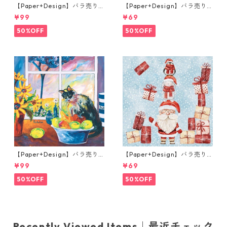
【Paper+Design】バラ売り2
【Paper+Design】バラ売り2
枚 ランチサイズ ペーパーナプ
枚 ランチサイズ ペーパーナプ
¥99
¥69
キン Portchie Art The Hula
キン Geo Flowers グリーン
Hoop Girls ブルー
50%OFF
50%OFF
【Paper+Design】バラ売り2
【Paper+Design】バラ売り2
枚 ランチサイズ ペーパーナプ
枚 ランチサイズ ペーパーナプ
¥99
¥69
キン Portchie Art The Cat in
キン Santas helpers ライト
the kitchen ブルー
ブルー
50%OFF
50%OFF
Recently Viewed Items｜最近チェック