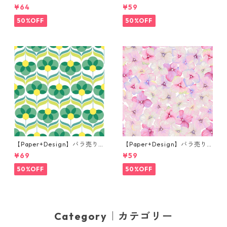
チサイズ ペーパーナプキン Fr
枚 カクテルサイズ ペーパーナ
¥64
¥59
og prince ナチュラル
プキン Martini ブラック
50%OFF
50%OFF
【Paper+Design】バラ売り2
【Paper+Design】バラ売り2
枚 ランチサイズ ペーパーナプ
枚 カクテルサイズ ペーパーナ
¥69
¥59
キン Geo Flowers グリーン
プキン Small blossoms ピン
ク
50%OFF
50%OFF
Category｜カテゴリー