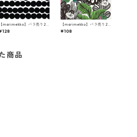
【marimekko】バラ売り2
【marimekko】バラ売り2
枚 ランチサイズ ペーパーナ
枚 カクテルサイズ ペーパー
¥128
¥108
プキン RASYMATTO ブラッ
ナプキン KAALIMETSÄ グリ
ク
ーン
した商品