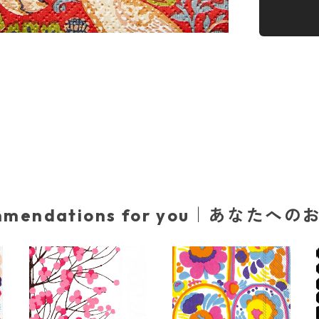
mmendations for you｜あなたへ