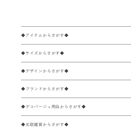
ッド William Morris ウィリ
アム・モリス
◆アイテムからさがす◆
ペーパーナプキン2枚バラ売り
◆サイズからさがす◆
ペーパーナプキン1枚バラ売り
33×33cm（ランチサイズ）
◆デザインからさがす◆
バラ売り
ペーパーナプキン20枚入りパック
25×25cm（カクテルサイズ）
花柄
◆ブランドからさがす◆
パック売り
バラ売り
ペーパーナプキン10枚入りパック
40×40cm（ディナーサイズ）
植物・グリーン柄
ドイツ製 IHR/イア
◆デコパージュ用品からさがす◆
パック売り
バラ売り
ランチサイズ
ライスペーパー
21×21cm（ポケットサイズ）
動物・鳥・昆虫・蝶柄
ドイツ製 Ambiente/アンビエンテ
デコパージュ液
◆北欧雑貨からさがす◆