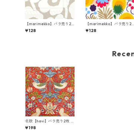
【marimekko】バラ売り2
【marimekko】バラ売り2
枚 ランチサイズ ペーパーナ
枚 ランチサイズ ペーパーナ
¥128
¥128
プキン UNIKKO リネンxクリ
プキン PIKKUKELLUKKA 
ーム
ワイト
Rec
北欧【havi】バラ売り2枚 ラ
ンチサイズ ペーパーナプキ
¥198
ン STRAWBERRY THIEF レ