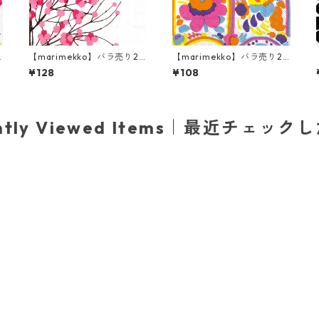
【marimekko】バラ売り2
【marimekko】バラ売り2
枚 ランチサイズ ペーパーナ
枚 カクテルサイズ ペーパー
¥128
¥108
ホ
プキン LUMIMARJA ホワイ
ナプキン KARUSELLI ホワイ
ト×ピンク
ト
ently Viewed Items｜最近チェック