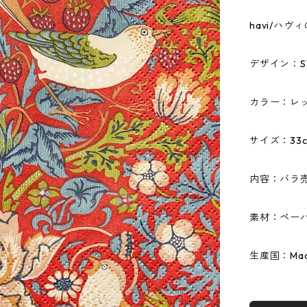
havi/ハ
デザイン：STRA
カラー：レ
サイズ：33c
内容：バラ
素材：ペーパ
生産国：Made 