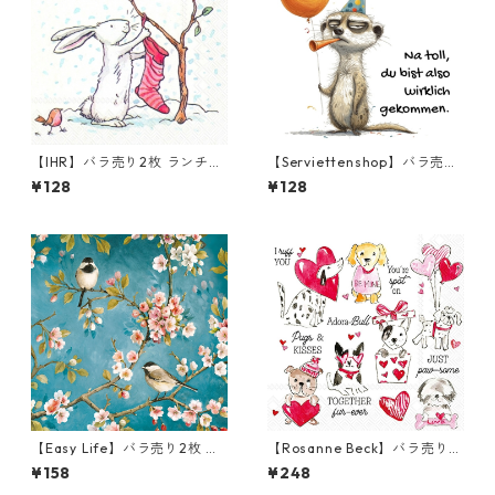
【IHR】バラ売り2枚 ランチサ
【Serviettenshop】バラ売り
イズ ペーパーナプキン SNOW
2枚 ランチサイズ ペーパーナ
¥128
¥128
RABBITS ホワイト Anita Jera
プキン Happy Safari Animals
m
ホワイト
【Easy Life】バラ売り2枚 ラ
【Rosanne Beck】バラ売り2
ンチサイズ ペーパーナプキン
枚 カクテルサイズ ペーパーナ
¥158
¥248
BLOSSOM ブルー
プキン Pugs & Kisses ホワイ