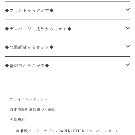
バラ売り
ペーパーナプキン20枚入りパック
25×25cm（カクテルサイズ）
花柄
◆ブランドからさがす◆
パック売り
バラ売り
ペーパーナプキン10枚入りパック
40×40cm（ディナーサイズ）
植物・グリーン柄
ドイツ製 IHR/イア
◆デコパージュ用品からさがす◆
パック売り
バラ売り
ランチサイズ
ライスペーパー
21×21cm（ポケットサイズ）
動物・鳥・昆虫・蝶柄
ドイツ製 Ambiente/アンビエンテ
デコパージュ液
◆北欧雑貨からさがす◆
パック売り
カクテルサイズ
バラ売り
ランチサイズ
ペーパーリネンナプキン
33cm（ラウンド）
海・魚柄
ドイツ製 Paperproducts Design
デコパージュ下地
シリコンモールド
◆蚤の市からさがす◆
ラウンド
パック売り
カクテルサイズ
ランチサイズ
3Dデコパージュ
空・天気・星座柄
ドイツ製 FASANA/ファザナ
デコパージュ筆
エプロン
ペーパーナプキン
プライバシーポリシー
カクテルサイズ
ランチサイズ
ワックスペーパー
食べ物・フルーツ・野菜・ドリンク柄
ドイツ製 ti-flair/ティーフレア
デコパージュはさみ
トレイ
北欧雑貨
特定商取引法に基づく表記
カクテルサイズ
ランチサイズ
会員規約
デコパージュ用品
食器・カトラリー柄
ドイツ製 PAW/パウ
3Dデコパージュ
ポスター・カレンダー
デコパージュ用品
© 北欧ペーパーナプキンPAPERLETTER（ペーパーレター）