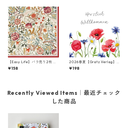
ト
【Easy Life】バラ売り2枚 ラ
2026春夏【Gratz Verlag】
ンチサイズ ペーパーナプキン
バラ売り2枚 ランチサイズ ペ
¥158
¥198
William Morris レッド ウィリ
ーパーナプキン Blumenmeer
アム・モリス
ホワイト
Recently Viewed Items｜最近チェック
した商品