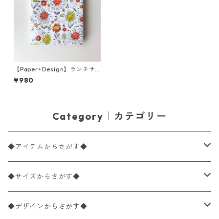
【Paper+Design】ランチサ
イズ ペーパーナプキン Sunshi
¥980
ne Eco ホワイト 20枚入り
Category｜カテゴリー
◆アイテムからさがす◆
ペーパーナプキン2枚バラ売り
◆サイズからさがす◆
ペーパーナプキン1枚バラ売り
33×33cm（ランチサイズ）
◆デザインからさがす◆