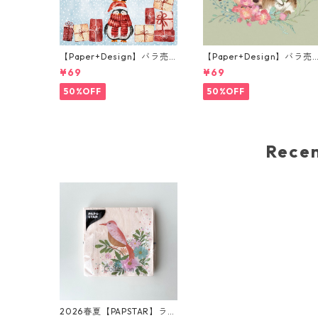
【Paper+Design】バラ売
【Paper+Design】バラ売
り2枚 カクテルサイズ ペー
り2枚 ランチサイズ ペーパ
¥69
¥69
パーナプキン Santas helpe
ーナプキン Misty Easter 
rs ライトブルー
リーン
50%OFF
50%OFF
Rec
2026春夏【PAPSTAR】ラン