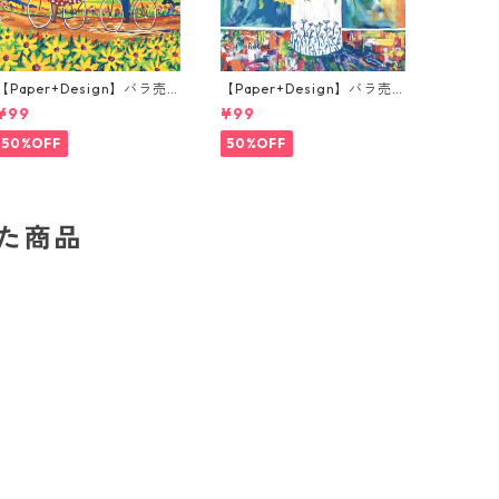
【Paper+Design】バラ売
【Paper+Design】バラ売
り2枚 ランチサイズ ペーパ
り2枚 ランチサイズ ペーパ
¥99
¥99
ーナプキン Portchie Art Th
ーナプキン Portchie Art Mi
e Sunflower Pickers グリ
xed flowers in a white vas
50%OFF
50%OFF
ーン
e ホワイト
した商品