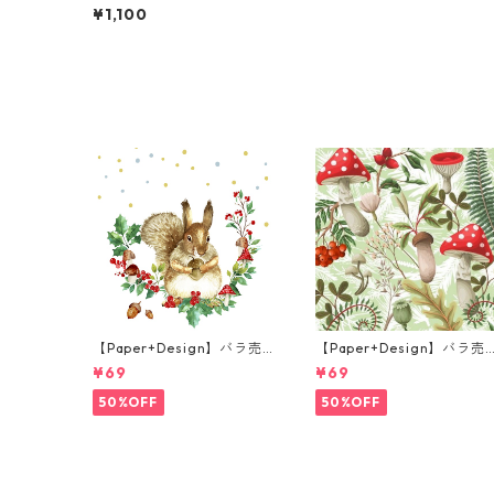
チサイズ ペーパーナプキン
¥1,100
Flowery Bird クリーム 20
枚入り
【Paper+Design】バラ売
【Paper+Design】バラ売
り2枚 ランチサイズ ペーパ
り2枚 ランチサイズ ペーパ
¥69
¥69
ーナプキン Forest Squirrel
ーナプキン Forest Fungi 
ホワイト
リーン
50%OFF
50%OFF