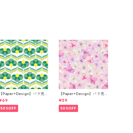
【Paper+Design】バラ売
【Paper+Design】バラ売
り2枚 ランチサイズ ペーパ
り2枚 カクテルサイズ ペー
¥69
¥59
ーナプキン Geo Flowers グ
パーナプキン Small blosso
リーン
ms ピンク
50%OFF
50%OFF