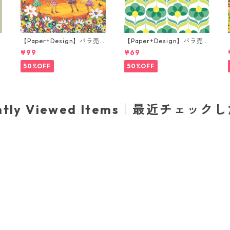
【Paper+Design】バラ売
【Paper+Design】バラ売
り2枚 ランチサイズ ペーパ
り2枚 ランチサイズ ペーパ
¥99
¥69
グ
ーナプキン Portchie Art Th
ーナプキン Geo Flowers グ
e Hula Hoop Girls ブルー
リーン
50%OFF
50%OFF
ently Viewed Items｜最近チェック