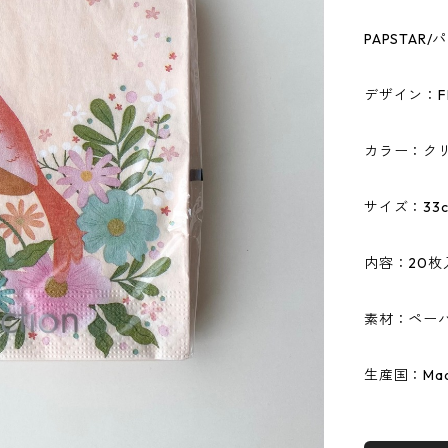
PAPSTA
デザイン：Flo
カラー：ク
サイズ：33c
内容：20枚
素材：ペーパ
生産国：Made