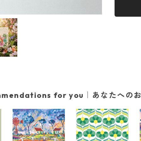
mmendations for you｜あなたへ