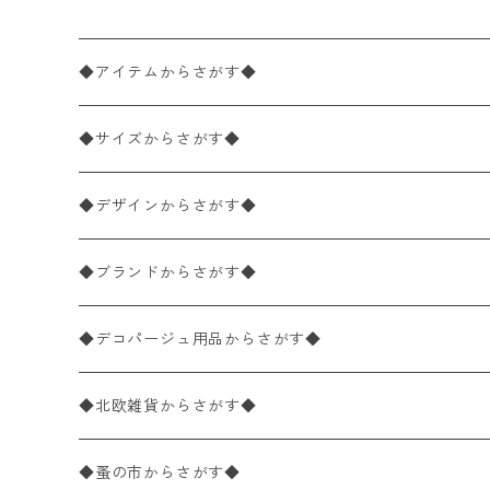
◆アイテムからさがす◆
ペーパーナプキン2枚バラ売り
◆サイズからさがす◆
ペーパーナプキン1枚バラ売り
33×33cm（ランチサイズ）
◆デザインからさがす◆
バラ売り
ペーパーナプキン20枚入りパック
25×25cm（カクテルサイズ）
花柄
◆ブランドからさがす◆
パック売り
バラ売り
ペーパーナプキン10枚入りパック
40×40cm（ディナーサイズ）
植物・グリーン柄
ドイツ製 IHR/イア
◆デコパージュ用品からさがす◆
パック売り
バラ売り
ランチサイズ
ライスペーパー
21×21cm（ポケットサイズ）
動物・鳥・昆虫・蝶柄
ドイツ製 Ambiente/アンビエンテ
デコパージュ液
◆北欧雑貨からさがす◆
パック売り
カクテルサイズ
バラ売り
ランチサイズ
ペーパーリネンナプキン
33cm（ラウンド）
海・魚柄
ドイツ製 Paperproducts Design
デコパージュ下地
シリコンモールド
◆蚤の市からさがす◆