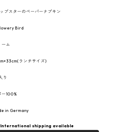
R/パップスターのペーパーナプキン
wery Bird
リーム
m×33cm(ランチサイズ)
入り
ー100%
 in Germany
International shipping available