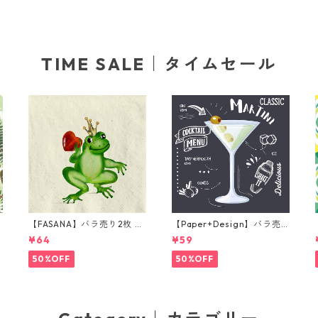
TIME SALE｜タイムセール
【FASANA】バラ売り2枚 ラ
【Paper+Design】バラ売
ンチサイズ ペーパーナプキ
り2枚 カクテルサイズ ペー
¥64
¥59
グ
ン Frog prince ナチュラル
パーナプキン Martini ブラ
ック
50%OFF
50%OFF