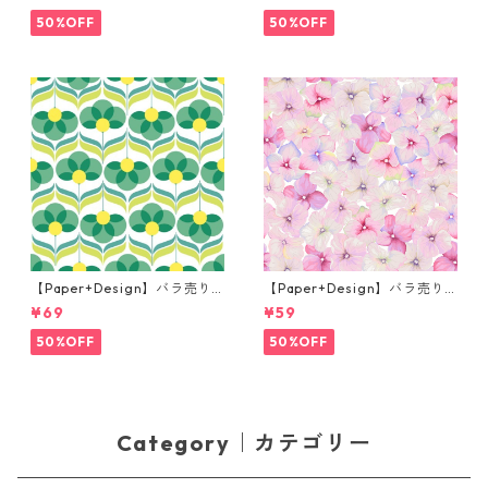
og prince ナチュラル
プキン Martini ブラック
50%OFF
50%OFF
【Paper+Design】バラ売り2
【Paper+Design】バラ売り2
枚 ランチサイズ ペーパーナプ
枚 カクテルサイズ ペーパーナ
¥69
¥59
キン Geo Flowers グリーン
プキン Small blossoms ピン
ク
50%OFF
50%OFF
Category｜カテゴリー