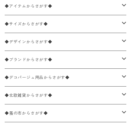
◆アイテムからさがす◆
ペーパーナプキン2枚バラ売り
◆サイズからさがす◆
ペーパーナプキン1枚バラ売り
33×33cm（ランチサイズ）
◆デザインからさがす◆
バラ売り
ペーパーナプキン20枚入りパック
25×25cm（カクテルサイズ）
花柄
◆ブランドからさがす◆
パック売り
バラ売り
ペーパーナプキン10枚入りパック
40×40cm（ディナーサイズ）
植物・グリーン柄
ドイツ製 IHR/イア
◆デコパージュ用品からさがす◆
パック売り
バラ売り
ランチサイズ
ライスペーパー
21×21cm（ポケットサイズ）
動物・鳥・昆虫・蝶柄
ドイツ製 Ambiente/アンビエンテ
デコパージュ液
◆北欧雑貨からさがす◆
パック売り
カクテルサイズ
バラ売り
ランチサイズ
ペーパーリネンナプキン
33cm（ラウンド）
海・魚柄
ドイツ製 Paperproducts Design
デコパージュ下地
シリコンモールド
◆蚤の市からさがす◆
ラウンド
パック売り
カクテルサイズ
ランチサイズ
3Dデコパージュ
空・天気・星座柄
ドイツ製 FASANA/ファザナ
デコパージュ筆
エプロン
ペーパーナプキン