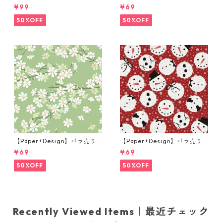
枚 ランチサイズ ペーパーナプ
枚 ランチサイズ ペーパーナプ
¥99
¥69
キン Portchie Art Lunch in t
キン In Love ピンク
he Garden オレンジ
50%OFF
50%OFF
【Paper+Design】バラ売り2
【Paper+Design】バラ売り2
枚 ランチサイズ ペーパーナプ
枚 ランチサイズ ペーパーナプ
¥69
¥69
キン Cherry tree グリーンxピ
キン Jolly snowman レッド
ンク
50%OFF
50%OFF
Recently Viewed Items｜最近チェック