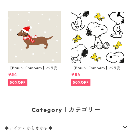
【Braun+Company】バラ売
【Braun+Company】バラ売
り2枚 カクテルサイズ ペーパ
り2枚 ランチサイズ ペーパー
¥54
¥84
ーナプキン Weihnachtsdack
ナプキン Snoopy + Woodstoc
el ライトグレー
k ホワイト PEANUTS
50%OFF
50%OFF
Category｜カテゴリー
◆アイテムからさがす◆