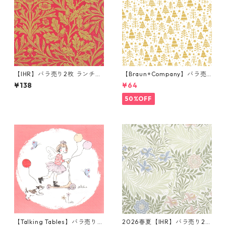
【IHR】バラ売り2枚 ランチサ
【Braun+Company】バラ売
イズ ペーパーナプキン ACOR
り2枚 ランチサイズ ペーパー
¥138
¥64
N レッド× ゴールド V&A ウィ
ナプキン Golden Forest ホワ
リアム・モリス Morris & Co.
イトxパールゴールド
50%OFF
【Talking Tables】バラ売り1
2026春夏【IHR】バラ売り2枚