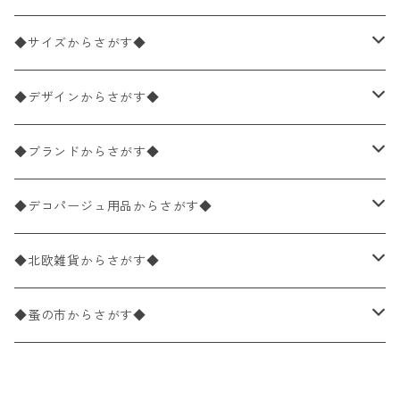
ペーパーナプキン2枚バラ売り
◆サイズからさがす◆
ペーパーナプキン1枚バラ売り
33×33cm（ランチサイズ）
◆デザインからさがす◆
バラ売り
ペーパーナプキン20枚入りパック
25×25cm（カクテルサイズ）
花柄
◆ブランドからさがす◆
パック売り
バラ売り
ペーパーナプキン10枚入りパック
40×40cm（ディナーサイズ）
植物・グリーン柄
ドイツ製 IHR/イア
◆デコパージュ用品からさがす◆
パック売り
バラ売り
ランチサイズ
ライスペーパー
21×21cm（ポケットサイズ）
動物・鳥・昆虫・蝶柄
ドイツ製 Ambiente/アンビエンテ
デコパージュ液
◆北欧雑貨からさがす◆
パック売り
カクテルサイズ
バラ売り
ランチサイズ
ペーパーリネンナプキン
33cm（ラウンド）
海・魚柄
ドイツ製 Paperproducts Design
デコパージュ下地
シリコンモールド
◆蚤の市からさがす◆
ラウンド
パック売り
カクテルサイズ
ランチサイズ
3Dデコパージュ
空・天気・星座柄
ドイツ製 FASANA/ファザナ
デコパージュ筆
エプロン
ペーパーナプキン