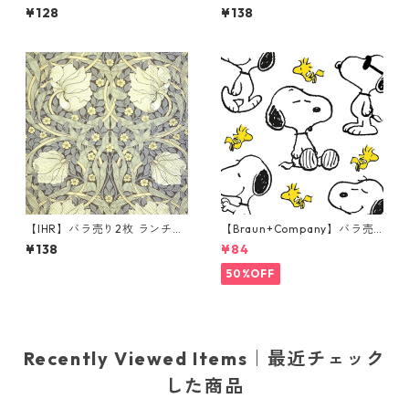
枚 ランチサイズ ペーパーナプ
ランチサイズ ペーパーナプキ
¥128
¥138
キン Tilly & Tigg Pink コーラ
ン LARKSPUR BLUE グリーン
ル
V&A ウィリアム・モリス Mor
ris & Co.
【IHR】バラ売り2枚 ランチサ
【Braun+Company】バラ売
イズ ペーパーナプキン PIMPE
り2枚 ランチサイズ ペーパー
¥138
¥84
RNEL グリーン V&A ウィリア
ナプキン Snoopy + Woodstoc
ム・モリス
k ホワイト PEANUTS
50%OFF
Recently Viewed Items｜最近チェック
した商品