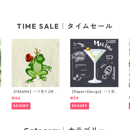
TIME SALE｜タイムセール
【FASANA】バラ売り2枚 ラ
【Paper+Design】バラ売
ンチサイズ ペーパーナプキ
り2枚 カクテルサイズ ペー
¥64
¥59
グ
ン Frog prince ナチュラル
パーナプキン Martini ブラ
ック
50%OFF
50%OFF