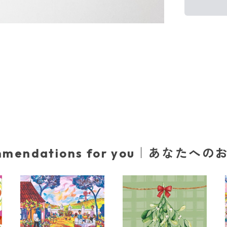
mmendations for you｜あなたへ