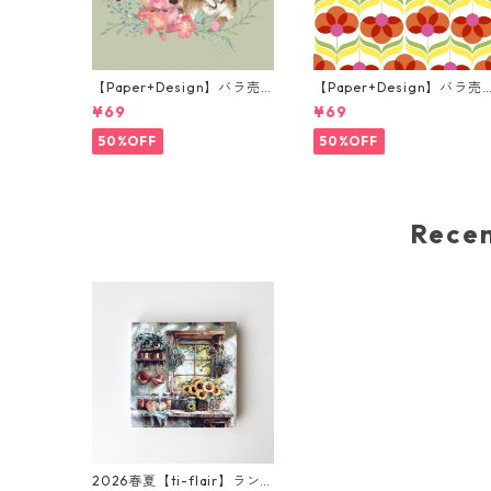
【Paper+Design】バラ売
【Paper+Design】バラ売
り2枚 ランチサイズ ペーパ
り2枚 ランチサイズ ペーパ
¥69
¥69
ーナプキン Misty Easter グ
ーナプキン Geo Flowers 
リーン
ッド
50%OFF
50%OFF
Rec
2026春夏【ti-flair】ラン