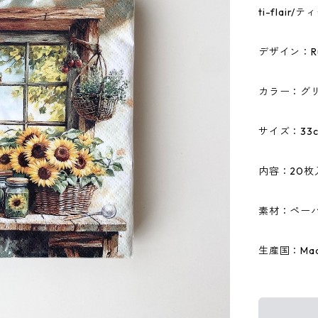
ti-flai
デザイン：Rust
カラー：グ
サイズ：33c
内容：20枚
素材：ペーパ
生産国：Made