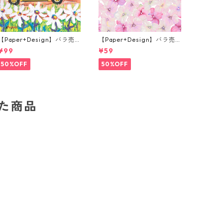
【Paper+Design】バラ売
【Paper+Design】バラ売
り2枚 ランチサイズ ペーパ
り2枚 カクテルサイズ ペー
¥99
¥59
ーナプキン Portchie Art Th
パーナプキン Small blosso
e yellow Beetle イエロー
ms ピンク
50%OFF
50%OFF
した商品