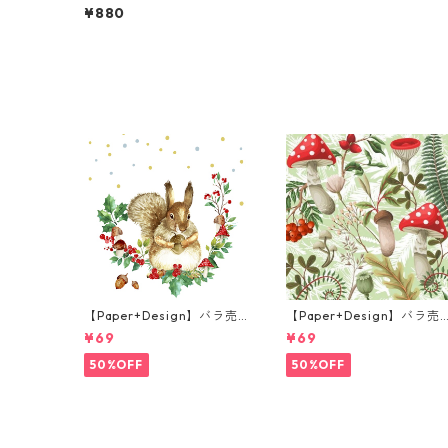
チサイズ ペーパーナプキン
¥880
Rustic Country Kitchen グ
リーンxイエロー 20枚入り
【Paper+Design】バラ売
【Paper+Design】バラ売
り2枚 ランチサイズ ペーパ
り2枚 ランチサイズ ペーパ
¥69
¥69
ーナプキン Forest Squirrel
ーナプキン Forest Fungi 
ホワイト
リーン
50%OFF
50%OFF