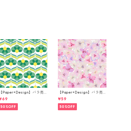
【Paper+Design】バラ売
【Paper+Design】バラ売
り2枚 ランチサイズ ペーパ
り2枚 カクテルサイズ ペー
¥69
¥59
ーナプキン Geo Flowers グ
パーナプキン Small blosso
リーン
ms ピンク
50%OFF
50%OFF