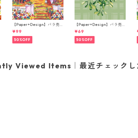
【Paper+Design】バラ売
【Paper+Design】バラ売
り2枚 ランチサイズ ペーパ
り2枚 ランチサイズ ペーパ
¥99
¥69
レ
ーナプキン Portchie Art Lu
ーナプキン Mistletoe mom
nch in the Garden オレン
ents グリーン
50%OFF
50%OFF
ジ
ently Viewed Items｜最近チェック