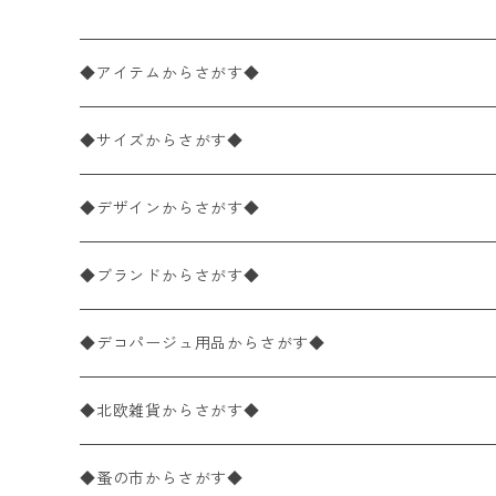
◆アイテムからさがす◆
ペーパーナプキン2枚バラ売り
◆サイズからさがす◆
ペーパーナプキン1枚バラ売り
33×33cm（ランチサイズ）
◆デザインからさがす◆
バラ売り
ペーパーナプキン20枚入りパック
25×25cm（カクテルサイズ）
花柄
◆ブランドからさがす◆
パック売り
バラ売り
ペーパーナプキン10枚入りパック
40×40cm（ディナーサイズ）
植物・グリーン柄
ドイツ製 IHR/イア
◆デコパージュ用品からさがす◆
パック売り
バラ売り
ランチサイズ
ライスペーパー
21×21cm（ポケットサイズ）
動物・鳥・昆虫・蝶柄
ドイツ製 Ambiente/アンビエンテ
デコパージュ液
◆北欧雑貨からさがす◆
パック売り
カクテルサイズ
バラ売り
ランチサイズ
ペーパーリネンナプキン
33cm（ラウンド）
海・魚柄
ドイツ製 Paperproducts Design
デコパージュ下地
シリコンモールド
◆蚤の市からさがす◆