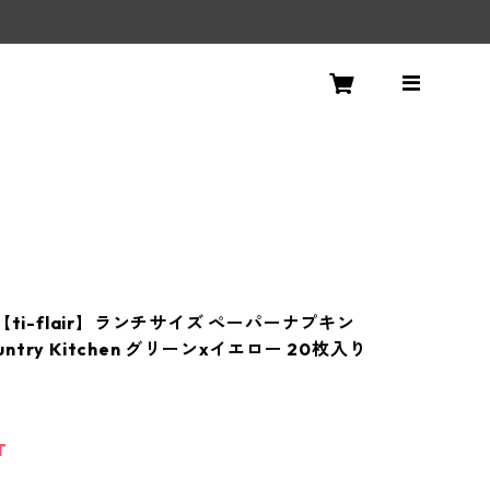
！
【ti-flair】ランチサイズ ペーパーナプキン
Country Kitchen グリーンxイエロー 20枚入り
T