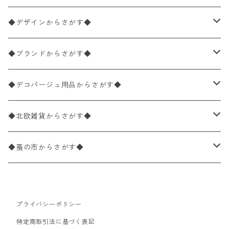
ペーパーナプキン1枚バラ売り
33×33cm（ランチサイズ）
◆デザインからさがす◆
バラ売り
ペーパーナプキン20枚入りパック
25×25cm（カクテルサイズ）
花柄
◆ブランドからさがす◆
パック売り
バラ売り
ペーパーナプキン10枚入りパック
40×40cm（ディナーサイズ）
植物・グリーン柄
ドイツ製 IHR/イア
◆デコパージュ用品からさがす◆
パック売り
バラ売り
ランチサイズ
ライスペーパー
21×21cm（ポケットサイズ）
動物・鳥・昆虫・蝶柄
ドイツ製 Ambiente/アンビエンテ
デコパージュ液
◆北欧雑貨からさがす◆
パック売り
カクテルサイズ
バラ売り
ランチサイズ
ペーパーリネンナプキン
33cm（ラウンド）
海・魚柄
ドイツ製 Paperproducts Design
デコパージュ下地
シリコンモールド
◆蚤の市からさがす◆
ラウンド
パック売り
カクテルサイズ
ランチサイズ
3Dデコパージュ
空・天気・星座柄
ドイツ製 FASANA/ファザナ
デコパージュ筆
エプロン
ペーパーナプキン
プライバシーポリシー
カクテルサイズ
ランチサイズ
ワックスペーパー
食べ物・フルーツ・野菜・ドリンク柄
ドイツ製 ti-flair/ティーフレア
デコパージュはさみ
トレイ
北欧雑貨
特定商取引法に基づく表記