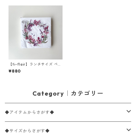
【ti-flair】ランチサイズ ペー
パーナプキン Fireweed Wrea
¥880
th ホワイト 20枚入り
Category｜カテゴリー
◆アイテムからさがす◆
ペーパーナプキン2枚バラ売り
◆サイズからさがす◆