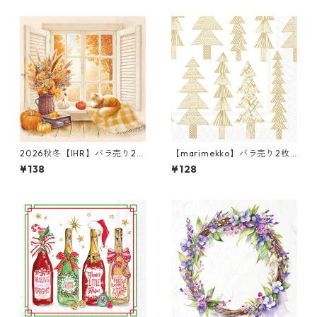
2026秋冬【IHR】バラ売り2枚
【marimekko】バラ売り2枚
ランチサイズ ペーパーナプキ
ランチサイズ ペーパーナプキ
¥138
¥128
ン Cozy Fall View クリーム
ン KUUSIKOSSA ホワイトxゴ
ールド