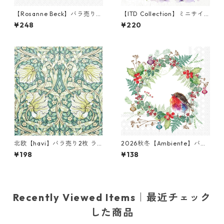
【Rosanne Beck】バラ売り2
【ITD Collection】ミニサイ
枚 カクテルサイズ ペーパーナ
ズ ライスペーパー RSM1253
¥248
¥220
プキン Christmas Bottles ホ
デコパージュ
ワイト
北欧【havi】バラ売り2枚 ラ
2026秋冬【Ambiente】バラ
ンチサイズ ペーパーナプキン
売り2枚 ランチサイズ ペーパ
¥198
¥138
Pimpernel グリーン William
ーナプキン Robins Wreath ホ
Morris ウィリアム・モリス
ワイト
Recently Viewed Items｜最近チェック
した商品