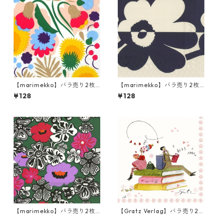
【marimekko】バラ売り2枚
【marimekko】バラ売り2枚
ランチサイズ ペーパーナプキ
ランチサイズ ペーパーナプキ
¥128
¥128
ン PIKKUKELLUKKA ホワイト
ン SUUR UNIKKO リネンxブル
ー
【marimekko】バラ売り2枚
【Gratz Verlag】バラ売り2