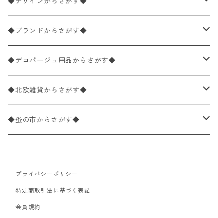
ペーパーナプキン1枚バラ売り
33×33cm（ランチサイズ）
◆デザインからさがす◆
バラ売り
ペーパーナプキン20枚入りパック
25×25cm（カクテルサイズ）
花柄
◆ブランドからさがす◆
パック売り
バラ売り
ペーパーナプキン10枚入りパック
40×40cm（ディナーサイズ）
植物・グリーン柄
ドイツ製 IHR/イア
◆デコパージュ用品からさがす◆
パック売り
バラ売り
ランチサイズ
ライスペーパー
21×21cm（ポケットサイズ）
動物・鳥・昆虫・蝶柄
ドイツ製 Ambiente/アンビエンテ
デコパージュ液
◆北欧雑貨からさがす◆
パック売り
カクテルサイズ
バラ売り
ランチサイズ
ペーパーリネンナプキン
33cm（ラウンド）
海・魚柄
ドイツ製 Paperproducts Design
デコパージュ下地
シリコンモールド
◆蚤の市からさがす◆
ラウンド
パック売り
カクテルサイズ
ランチサイズ
3Dデコパージュ
空・天気・星座柄
ドイツ製 FASANA/ファザナ
デコパージュ筆
エプロン
ペーパーナプキン
プライバシーポリシー
カクテルサイズ
ランチサイズ
ワックスペーパー
食べ物・フルーツ・野菜・ドリンク柄
ドイツ製 ti-flair/ティーフレア
デコパージュはさみ
トレイ
北欧雑貨
特定商取引法に基づく表記
カクテルサイズ
ランチサイズ
会員規約
デコパージュ用品
食器・カトラリー柄
ドイツ製 PAW/パウ
3Dデコパージュ
ポスター・カレンダー
デコパージュ用品