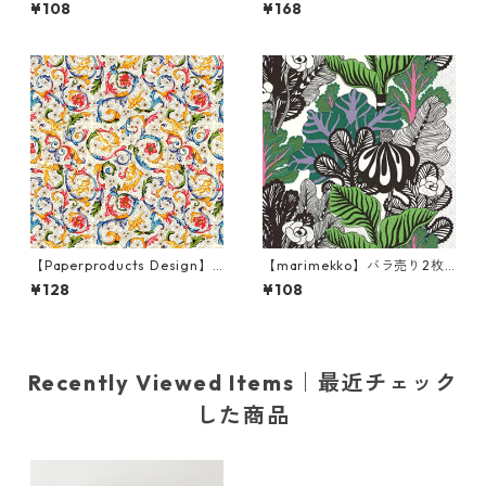
カクテルサイズ ペーパーナプ
枚 カクテルサイズ ペーパーナ
¥108
¥168
キン KAUKOKAIPUU ダークグ
プキン Bucher ホワイト
リーン
【Paperproducts Design】
【marimekko】バラ売り2枚
バラ売り2枚 ランチサイズ ペ
カクテルサイズ ペーパーナプ
¥128
¥108
ーパーナプキン FIORENTINA
キン KAALIMETSÄ グリーン
マルチカラー
Recently Viewed Items｜最近チェック
した商品