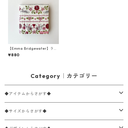
【Emma Bridgewater】ラン
チサイズ ペーパーナプキン LO
¥880
VE BIRDS クリーム 20枚入り
Category｜カテゴリー
◆アイテムからさがす◆
ペーパーナプキン2枚バラ売り
◆サイズからさがす◆