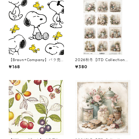
【Braun+Company】バラ売
2026秋冬【ITD Collection】
り2枚 ランチサイズ ペーパー
A4サイズ ライスペーパー R28
¥168
¥380
ナプキン Snoopy + Woodstoc
81 デコパージュ
k ホワイト PEANUTS