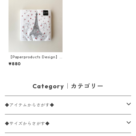
【Paperproducts Design】
ランチサイズ ペーパーナプキ
¥880
ン Paris Love ホワイト 20枚
入り
Category｜カテゴリー
◆アイテムからさがす◆
ペーパーナプキン2枚バラ売り
◆サイズからさがす◆