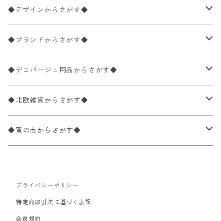
ペーパーナプキン1枚バラ売り
33×33cm（ランチサイズ）
◆デザインからさがす◆
バラ売り
ペーパーナプキン20枚入りパック
25×25cm（カクテルサイズ）
花柄
◆ブランドからさがす◆
パック売り
バラ売り
ペーパーナプキン10枚入りパック
40×40cm（ディナーサイズ）
植物・グリーン柄
ドイツ製 IHR/イア
◆デコパージュ用品からさがす◆
パック売り
バラ売り
ランチサイズ
ライスペーパー
21×21cm（ポケットサイズ）
動物・鳥・昆虫・蝶柄
ドイツ製 Ambiente/アンビエンテ
デコパージュ液
◆北欧雑貨からさがす◆
パック売り
カクテルサイズ
バラ売り
ランチサイズ
ペーパーリネンナプキン
33cm（ラウンド）
海・魚柄
ドイツ製 Paperproducts Design
デコパージュ下地
シリコンモールド
◆蚤の市からさがす◆
ラウンド
パック売り
カクテルサイズ
ランチサイズ
3Dデコパージュ
空・天気・星座柄
ドイツ製 FASANA/ファザナ
デコパージュ筆
エプロン
ペーパーナプキン
プライバシーポリシー
カクテルサイズ
ランチサイズ
ワックスペーパー
食べ物・フルーツ・野菜・ドリンク柄
ドイツ製 ti-flair/ティーフレア
デコパージュはさみ
トレイ
北欧雑貨
特定商取引法に基づく表記
カクテルサイズ
ランチサイズ
会員規約
デコパージュ用品
食器・カトラリー柄
ドイツ製 PAW/パウ
3Dデコパージュ
ポスター・カレンダー
デコパージュ用品