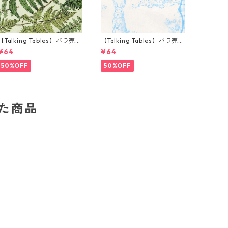
【Talking Tables】バラ売り
【Talking Tables】バラ売り
1枚 ランチサイズ ペーパーナ
1枚 ランチサイズ ペーパーナ
¥64
¥64
プキン FERN グリーン
プキン Playful Pierre ホワ
イトxブルー
50%OFF
50%OFF
した商品