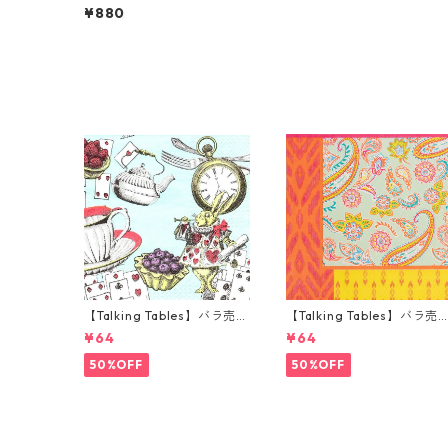
p】ランチサイズ ペーパーナ
¥880
プキン Lovely Spring Famil
ies ホワイト 20枚入り
【Talking Tables】バラ売り
【Talking Tables】バラ売
1枚 カクテルサイズ ペーパー
1枚 ランチサイズ ペーパー
¥64
¥64
ナプキン Alice in Wonderla
プキン Paisley Print Boho
nd ブルー
オレンジ
50%OFF
50%OFF