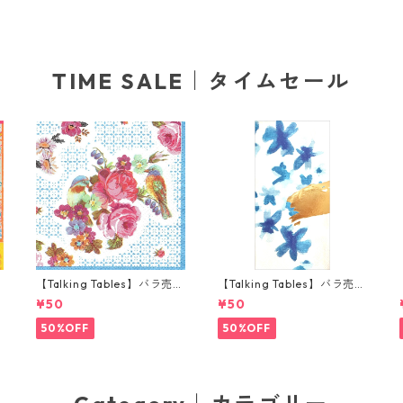
TIME SALE｜タイムセール
り
【Talking Tables】バラ売り
【Talking Tables】バラ売り
ナ
1枚 ポケットサイズ ペーパー
1枚 ランチサイズ ペーパーナ
¥50
¥50
ナプキン TRULY ブルー
プキン FLUORESCENT FLO
RAL ブルー
50%OFF
50%OFF