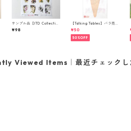
サンプル品【ITD Collectio
【Talking Tables】バラ売り
n】A4サイズ ライスペーパ
1枚 ランチサイズ ペーパーナ
¥98
¥50
ー R1980 デコパージュ
プキン WE LOVE ICE CREA
M ホワイト
50%OFF
ently Viewed Items｜最近チェック