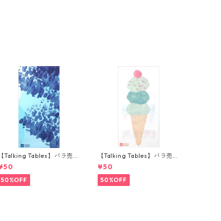
【Talking Tables】バラ売り
【Talking Tables】バラ売り
1枚 ランチサイズ ペーパーナ
1枚 ランチサイズ ペーパーナ
¥50
¥50
プキン COASTAL ブルー
プキン WE LOVE ICE CREA
M ホワイト
50%OFF
50%OFF