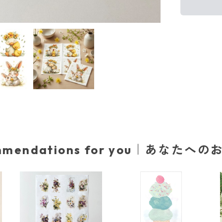
mmendations for you｜あなたへ