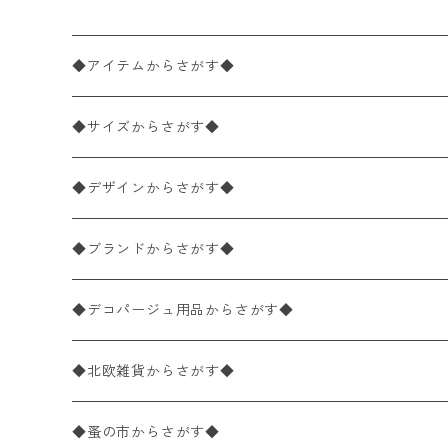
◆アイテムからさがす◆
ペーパーナプキン2枚バラ売り
◆サイズからさがす◆
ペーパーナプキン1枚バラ売り
33×33cm（ランチサイズ）
◆デザインからさがす◆
バラ売り
ペーパーナプキン20枚入りパック
25×25cm（カクテルサイズ）
花柄
◆ブランドからさがす◆
パック売り
バラ売り
ペーパーナプキン10枚入りパック
40×40cm（ディナーサイズ）
植物・グリーン柄
ドイツ製 IHR/イア
◆デコパージュ用品からさがす◆
パック売り
バラ売り
ランチサイズ
ライスペーパー
21×21cm（ポケットサイズ）
動物・鳥・昆虫・蝶柄
ドイツ製 Ambiente/アンビエンテ
デコパージュ液
◆北欧雑貨からさがす◆
パック売り
カクテルサイズ
バラ売り
ランチサイズ
ペーパーリネンナプキン
33cm（ラウンド）
海・魚柄
ドイツ製 Paperproducts Design
デコパージュ下地
シリコンモールド
◆蚤の市からさがす◆