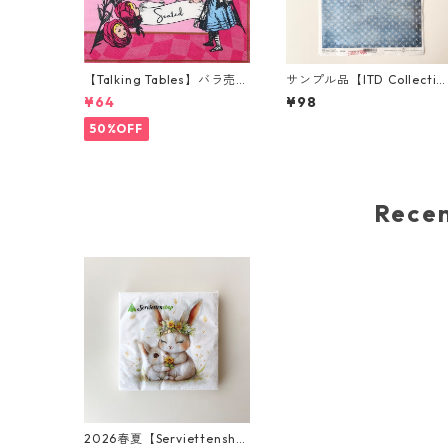
【Talking Tables】バラ売り
サンプル品【ITD Collectio
1枚 ランチサイズ ペーパーナ
n】A4サイズ ライスペーパ
¥64
¥98
プキン Alice in Wonderlan
ー R2319 デコパージュ
d ピンク
50%OFF
Rec
2026春夏【Serviettensho