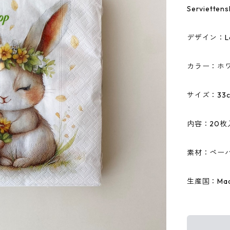
Serviet
デザイン：Love
カラー：ホ
サイズ：33c
内容：20枚
素材：ペーパ
生産国：Made