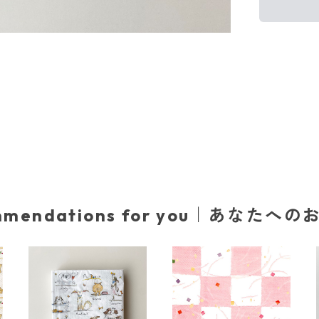
mmendations for you｜あなたへ