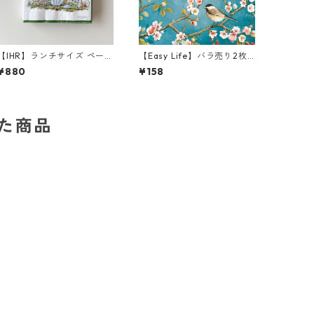
【IHR】ランチサイズ ペーパ
【Easy Life】バラ売り2枚
ーナプキン TEA TIME ホワ
ランチサイズ ペーパーナプ
¥880
¥158
イト Anita Jeram 20枚入
キン BLOSSOM ブルー
り
した商品