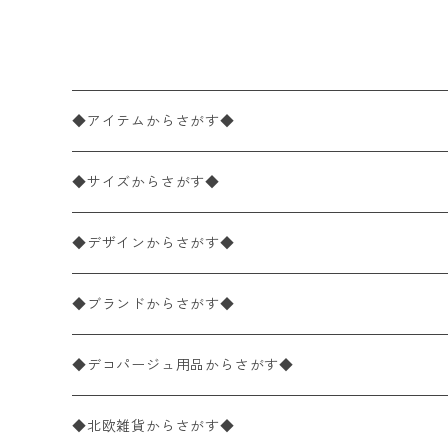
◆アイテムからさがす◆
ペーパーナプキン2枚バラ売り
◆サイズからさがす◆
ペーパーナプキン1枚バラ売り
33×33cm（ランチサイズ）
◆デザインからさがす◆
バラ売り
ペーパーナプキン20枚入りパック
25×25cm（カクテルサイズ）
花柄
◆ブランドからさがす◆
パック売り
バラ売り
ペーパーナプキン10枚入りパック
40×40cm（ディナーサイズ）
植物・グリーン柄
ドイツ製 IHR/イア
◆デコパージュ用品からさがす◆
パック売り
バラ売り
ランチサイズ
ライスペーパー
21×21cm（ポケットサイズ）
動物・鳥・昆虫・蝶柄
ドイツ製 Ambiente/アンビエンテ
デコパージュ液
◆北欧雑貨からさがす◆