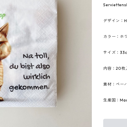
Serviet
デザイン：Ha
カラー：ホ
サイズ：33c
内容：20枚
素材：ペーパ
生産国：Made