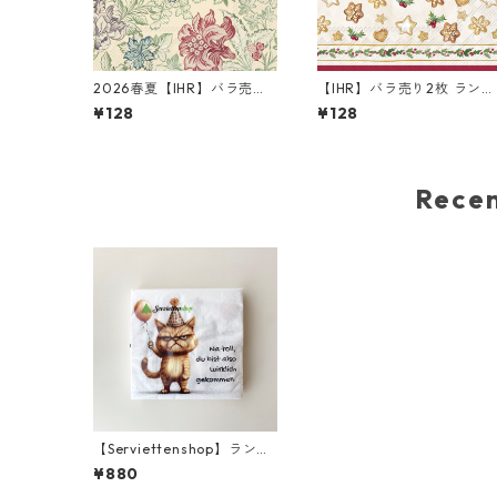
2026春夏【IHR】バラ売り2
【IHR】バラ売り2枚 ランチ
枚 ランチサイズ ペーパーナ
サイズ ペーパーナプキン C
¥128
¥128
プキン ROCOCO SILK クリ
OOKIE GARLAND クリー
ーム V&A
Rec
【Serviettenshop】ランチ
サイズ ペーパーナプキン Ha
¥880
ppy Cat ホワイト 20枚入り