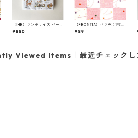
【IHR】ランチサイズ ペーパ
【FRONTIA】バラ売り1枚
ーナプキン EMOTION DOG
ランチサイズ ペーパーナプ
¥880
¥89
ム
S ホワイト Anita Jeram 20
キン 市松 ホワイト×ピンク
枚入り
ently Viewed Items｜最近チェック