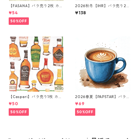
【FASANA】バラ売り2枚 カク
2026秋冬【IHR】バラ売り2枚
テルサイズ ペーパーナプキン
ランチサイズ ペーパーナプキ
¥54
¥138
golden heart ナチュラル
ン Minou ホワイト
50%OFF
【Caspari】バラ売り1枚 カク
2026春夏【PAPSTAR】バラ売
テルサイズ ペーパーナプキン
り2枚 ランチサイズ ペーパー
¥50
¥69
Whiskey Tasting ホワイト
ナプキン Cup of Coffee ホワ
イト
50%OFF
50%OFF