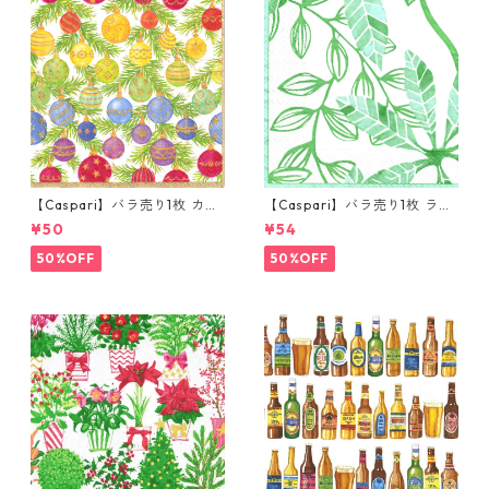
【Caspari】バラ売り1枚 カク
【Caspari】バラ売り1枚 ラン
テルサイズ ペーパーナプキン
チサイズ ペーパーナプキン LE
¥50
¥54
OMBRE CHRISTMAS ホワイト
AF パール×グリーン
×ゴールドパール
50%OFF
50%OFF