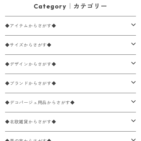
Category｜カテゴリー
◆アイテムからさがす◆
ペーパーナプキン2枚バラ売り
◆サイズからさがす◆
ペーパーナプキン1枚バラ売り
33×33cm（ランチサイズ）
◆デザインからさがす◆
バラ売り
ペーパーナプキン20枚入りパック
25×25cm（カクテルサイズ）
花柄
◆ブランドからさがす◆
パック売り
バラ売り
ペーパーナプキン10枚入りパック
40×40cm（ディナーサイズ）
植物・グリーン柄
ドイツ製 IHR/イア
◆デコパージュ用品からさがす◆
パック売り
バラ売り
ランチサイズ
ライスペーパー
21×21cm（ポケットサイズ）
動物・鳥・昆虫・蝶柄
ドイツ製 Ambiente/アンビエンテ
デコパージュ液
◆北欧雑貨からさがす◆
パック売り
カクテルサイズ
バラ売り
ランチサイズ
ペーパーリネンナプキン
33cm（ラウンド）
海・魚柄
ドイツ製 Paperproducts Design
デコパージュ下地
シリコンモールド