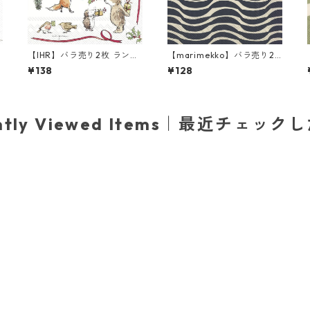
【IHR】バラ売り2枚 ランチ
【marimekko】バラ売り2
サイズ ペーパーナプキン PR
枚 ランチサイズ ペーパーナ
¥138
¥128
ESENT FOR YOU ホワイト
プキン PALKO クリームxブ
Anita Jeram
ルー
ently Viewed Items｜最近チェック