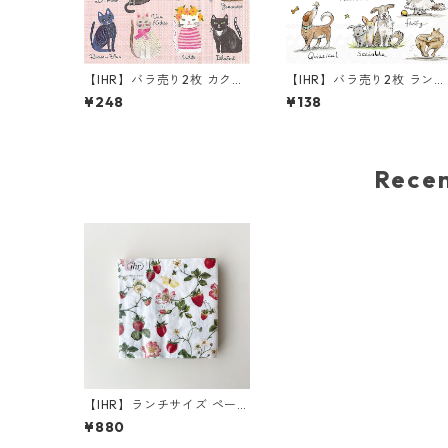
【IHR】バラ売り2枚 カクテ
【IHR】バラ売り2枚 ランチ
ルサイズ ペーパーナプキン
サイズ ペーパーナプキン E
¥248
¥138
COOL CATS ピンク
MOTION DOGS ホワイト A
nita Jeram
Rec
【IHR】ランチサイズ ペーパ
ーナプキン SWEET STRAW
¥880
BERRY ホワイト 20枚入り