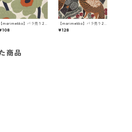
【marimekko】バラ売り2
【marimekko】バラ売り2
枚 カクテルサイズ ペーパー
枚 ランチサイズ ペーパーナ
¥108
¥128
ナプキン UNIKKO クリームx
プキン KETUNMARJA リネ
オレンジ
ン
した商品