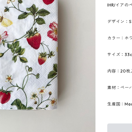
IHR/イア
デザイン：SW
カラー：ホ
サイズ：33c
内容：20枚
素材：ペーパ
生産国：Made