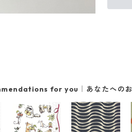
mmendations for you｜あなたへ