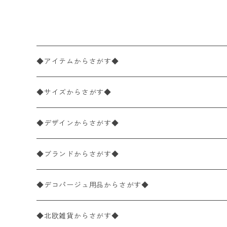
◆アイテムからさがす◆
ペーパーナプキン2枚バラ売り
◆サイズからさがす◆
ペーパーナプキン1枚バラ売り
33×33cm（ランチサイズ）
◆デザインからさがす◆
バラ売り
ペーパーナプキン20枚入りパック
25×25cm（カクテルサイズ）
花柄
◆ブランドからさがす◆
パック売り
バラ売り
ペーパーナプキン10枚入りパック
40×40cm（ディナーサイズ）
植物・グリーン柄
ドイツ製 IHR/イア
◆デコパージュ用品からさがす◆
パック売り
バラ売り
ランチサイズ
ライスペーパー
21×21cm（ポケットサイズ）
動物・鳥・昆虫・蝶柄
ドイツ製 Ambiente/アンビエンテ
デコパージュ液
◆北欧雑貨からさがす◆