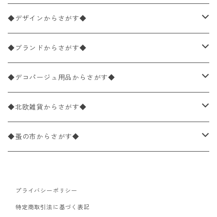
ペーパーナプキン1枚バラ売り
33×33cm（ランチサイズ）
◆デザインからさがす◆
バラ売り
ペーパーナプキン20枚入りパック
25×25cm（カクテルサイズ）
花柄
◆ブランドからさがす◆
パック売り
バラ売り
ペーパーナプキン10枚入りパック
40×40cm（ディナーサイズ）
植物・グリーン柄
ドイツ製 IHR/イア
◆デコパージュ用品からさがす◆
パック売り
バラ売り
ランチサイズ
ライスペーパー
21×21cm（ポケットサイズ）
動物・鳥・昆虫・蝶柄
ドイツ製 Ambiente/アンビエンテ
デコパージュ液
◆北欧雑貨からさがす◆
パック売り
カクテルサイズ
バラ売り
ランチサイズ
ペーパーリネンナプキン
33cm（ラウンド）
海・魚柄
ドイツ製 Paperproducts Design
デコパージュ下地
シリコンモールド
◆蚤の市からさがす◆
ラウンド
パック売り
カクテルサイズ
ランチサイズ
3Dデコパージュ
空・天気・星座柄
ドイツ製 FASANA/ファザナ
デコパージュ筆
エプロン
ペーパーナプキン
プライバシーポリシー
カクテルサイズ
ランチサイズ
ワックスペーパー
食べ物・フルーツ・野菜・ドリンク柄
ドイツ製 ti-flair/ティーフレア
デコパージュはさみ
トレイ
北欧雑貨
特定商取引法に基づく表記