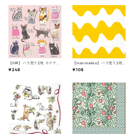
【IHR】バラ売り2枚 カクテル
【marimekko】バラ売り2枚
サイズ ペーパーナプキン CO
カクテルサイズ ペーパーナプ
¥248
¥108
OL CATS ピンク
キン LOKKI イエロー