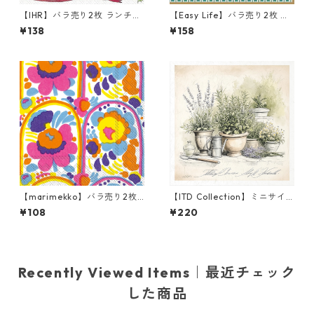
【IHR】バラ売り2枚 ランチサ
【Easy Life】バラ売り2枚 ラ
イズ ペーパーナプキン PRESE
ンチサイズ ペーパーナプキン
¥138
¥158
NT FOR YOU ホワイト Anita
Floral Fantasy グリーン
Jeram
【marimekko】バラ売り2枚
【ITD Collection】ミニサイ
カクテルサイズ ペーパーナプ
ズ ライスペーパー RSM1696
¥108
¥220
キン KARUSELLI ホワイト
デコパージュ
Recently Viewed Items｜最近チェック
した商品