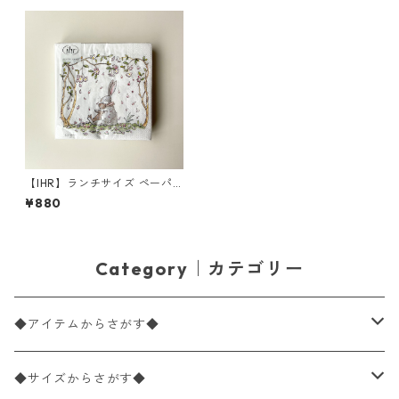
【IHR】ランチサイズ ペーパ
ーナプキン BLOSSOMS AND B
¥880
UNNIES ホワイト Anita Jera
m 20枚入り
Category｜カテゴリー
◆アイテムからさがす◆
ペーパーナプキン2枚バラ売り
◆サイズからさがす◆