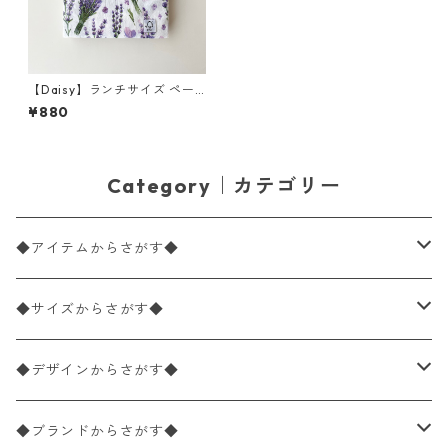
【Daisy】ランチサイズ ペー
パーナプキン Lavender with
¥880
Violet Butterflies ホワイト 2
0枚入り
Category｜カテゴリー
◆アイテムからさがす◆
ペーパーナプキン2枚バラ売り
◆サイズからさがす◆
ペーパーナプキン1枚バラ売り
33×33cm（ランチサイズ）
◆デザインからさがす◆
バラ売り
ペーパーナプキン20枚入りパック
25×25cm（カクテルサイズ）
花柄
◆ブランドからさがす◆