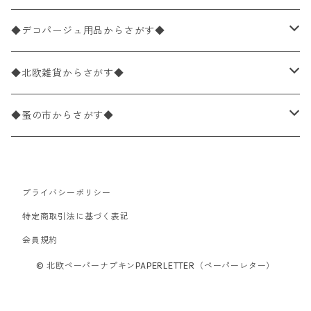
パック売り
バラ売り
ペーパーナプキン10枚入りパック
40×40cm（ディナーサイズ）
植物・グリーン柄
ドイツ製 IHR/イア
◆デコパージュ用品からさがす◆
パック売り
バラ売り
ランチサイズ
ライスペーパー
21×21cm（ポケットサイズ）
動物・鳥・昆虫・蝶柄
ドイツ製 Ambiente/アンビエンテ
デコパージュ液
◆北欧雑貨からさがす◆
パック売り
カクテルサイズ
バラ売り
ランチサイズ
ペーパーリネンナプキン
33cm（ラウンド）
海・魚柄
ドイツ製 Paperproducts Design
デコパージュ下地
シリコンモールド
◆蚤の市からさがす◆
ラウンド
パック売り
カクテルサイズ
ランチサイズ
3Dデコパージュ
空・天気・星座柄
ドイツ製 FASANA/ファザナ
デコパージュ筆
エプロン
ペーパーナプキン
プライバシーポリシー
カクテルサイズ
ランチサイズ
ワックスペーパー
食べ物・フルーツ・野菜・ドリンク柄
ドイツ製 ti-flair/ティーフレア
デコパージュはさみ
トレイ
北欧雑貨
特定商取引法に基づく表記
カクテルサイズ
ランチサイズ
会員規約
デコパージュ用品
食器・カトラリー柄
ドイツ製 PAW/パウ
3Dデコパージュ
ポスター・カレンダー
デコパージュ用品
© 北欧ペーパーナプキンPAPERLETTER（ペーパーレター）
カクテルサイズ
ランチサイズ
シリコンモールド
洋服・靴柄
ドイツ製 Daisy/デイジー
コーティング液
バッグ