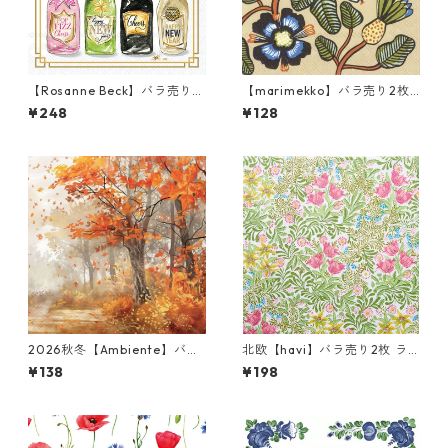
【Rosanne Beck】バラ売り2
【marimekko】バラ売り2枚
枚 カクテルサイズ ペーパーナ
ランチサイズ ペーパーナプキ
¥248
¥128
プキン New Years Bottles ホ
ン TIARA クリーム
ワイト
2026秋冬【Ambiente】バラ
北欧【havi】バラ売り2枚 ラ
売り2枚 ランチサイズ ペーパ
ンチサイズ ペーパーナプキン
¥138
¥198
ーナプキン Autumn Tree オ
Bower グリーン William Mor
レンジ
ris ウィリアム・モリス