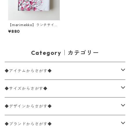
【marimekko】ランチサイズ
ペーパーナプキン LUMIMARJ
¥880
A ホワイト×ピンク
Category｜カテゴリー
◆アイテムからさがす◆
ペーパーナプキン2枚バラ売り
◆サイズからさがす◆
ペーパーナプキン1枚バラ売り
33×33cm（ランチサイズ）
◆デザインからさがす◆
バラ売り
ペーパーナプキン20枚入りパック
25×25cm（カクテルサイズ）
花柄
◆ブランドからさがす◆