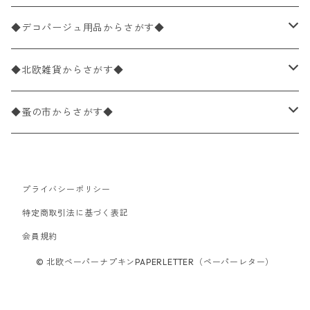
パック売り
バラ売り
ペーパーナプキン10枚入りパック
40×40cm（ディナーサイズ）
植物・グリーン柄
ドイツ製 IHR/イア
◆デコパージュ用品からさがす◆
パック売り
バラ売り
ランチサイズ
ライスペーパー
21×21cm（ポケットサイズ）
動物・鳥・昆虫・蝶柄
ドイツ製 Ambiente/アンビエンテ
デコパージュ液
◆北欧雑貨からさがす◆
パック売り
カクテルサイズ
バラ売り
ランチサイズ
ペーパーリネンナプキン
33cm（ラウンド）
海・魚柄
ドイツ製 Paperproducts Design
デコパージュ下地
シリコンモールド
◆蚤の市からさがす◆
ラウンド
パック売り
カクテルサイズ
ランチサイズ
3Dデコパージュ
空・天気・星座柄
ドイツ製 FASANA/ファザナ
デコパージュ筆
エプロン
ペーパーナプキン
プライバシーポリシー
カクテルサイズ
ランチサイズ
ワックスペーパー
食べ物・フルーツ・野菜・ドリンク柄
ドイツ製 ti-flair/ティーフレア
デコパージュはさみ
トレイ
北欧雑貨
特定商取引法に基づく表記
カクテルサイズ
ランチサイズ
会員規約
デコパージュ用品
食器・カトラリー柄
ドイツ製 PAW/パウ
3Dデコパージュ
ポスター・カレンダー
デコパージュ用品
© 北欧ペーパーナプキンPAPERLETTER（ペーパーレター）
カクテルサイズ
ランチサイズ
シリコンモールド
洋服・靴柄
ドイツ製 Daisy/デイジー
コーティング液
バッグ