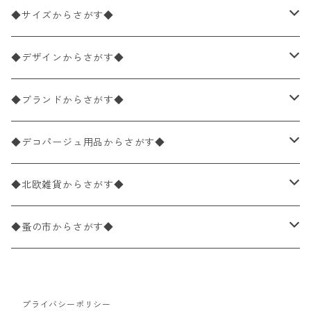
ペーパーナプキン2枚バラ売り
◆サイズからさがす◆
ペーパーナプキン1枚バラ売り
33×33cm（ランチサイズ）
◆デザインからさがす◆
バラ売り
ペーパーナプキン20枚入りパック
25×25cm（カクテルサイズ）
花柄
◆ブランドからさがす◆
パック売り
バラ売り
ペーパーナプキン10枚入りパック
40×40cm（ディナーサイズ）
植物・グリーン柄
ドイツ製 IHR/イア
◆デコパージュ用品からさがす◆
パック売り
バラ売り
ランチサイズ
ライスペーパー
21×21cm（ポケットサイズ）
動物・鳥・昆虫・蝶柄
ドイツ製 Ambiente/アンビエンテ
デコパージュ液
◆北欧雑貨からさがす◆
パック売り
カクテルサイズ
バラ売り
ランチサイズ
ペーパーリネンナプキン
33cm（ラウンド）
海・魚柄
ドイツ製 Paperproducts Design
デコパージュ下地
シリコンモールド
◆蚤の市からさがす◆
ラウンド
パック売り
カクテルサイズ
ランチサイズ
3Dデコパージュ
空・天気・星座柄
ドイツ製 FASANA/ファザナ
デコパージュ筆
エプロン
ペーパーナプキン
プライバシーポリシー
カクテルサイズ
ランチサイズ