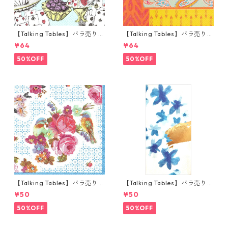
【Talking Tables】バラ売り1
【Talking Tables】バラ売り1
枚 カクテルサイズ ペーパーナ
枚 ランチサイズ ペーパーナプ
¥64
¥64
プキン Alice in Wonderland
キン Paisley Print Boho オレ
ブルー
ンジ
50%OFF
50%OFF
【Talking Tables】バラ売り1
【Talking Tables】バラ売り1
枚 ポケットサイズ ペーパーナ
枚 ランチサイズ ペーパーナプ
¥50
¥50
プキン TRULY ブルー
キン FLUORESCENT FLORAL
ブルー
50%OFF
50%OFF