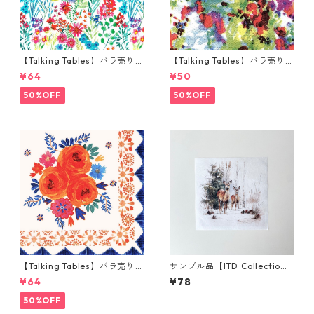
【Talking Tables】バラ売り1
【Talking Tables】バラ売り1
枚 ランチサイズ ペーパーナプ
枚 ポケットサイズ ペーパーナ
¥64
¥50
キン MEADOW ホワイト
プキン FLORAL FIESTA マル
チカラー
50%OFF
50%OFF
【Talking Tables】バラ売り1
サンプル品【ITD Collectio
枚 ランチサイズ ペーパーナプ
n】ミニサイズ ライスペーパー
¥64
¥78
キン BOHO ライトピンク
RSM2952 デコパージュ
50%OFF