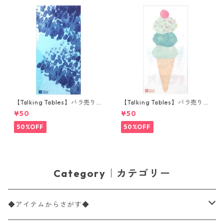
【Talking Tables】バラ売り1
【Talking Tables】バラ売り1
枚 ランチサイズ ペーパーナプ
枚 ランチサイズ ペーパーナプ
¥50
¥50
キン COASTAL ブルー
キン WE LOVE ICE CREAM ホ
ワイト
50%OFF
50%OFF
Category｜カテゴリー
◆アイテムからさがす◆