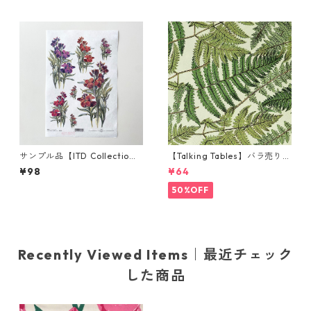
サンプル品【ITD Collectio
【Talking Tables】バラ売り1
n】A4サイズ ライスペーパー
枚 ランチサイズ ペーパーナプ
¥98
¥64
R0390 デコパージュ
キン FERN グリーン
50%OFF
Recently Viewed Items｜最近チェック
した商品