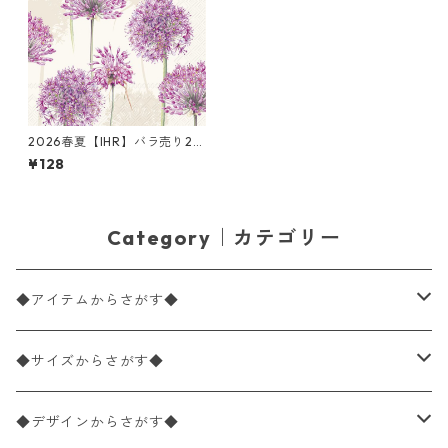
2026春夏【IHR】バラ売り2枚
ランチサイズ ペーパーナプキ
¥128
ン ALLIUM クリーム
Category｜カテゴリー
◆アイテムからさがす◆
ペーパーナプキン2枚バラ売り
◆サイズからさがす◆
ペーパーナプキン1枚バラ売り
33×33cm（ランチサイズ）
◆デザインからさがす◆