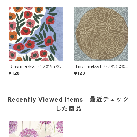
リーン
【marimekko】バラ売り2枚
【marimekko】バラ売り2枚
ランチサイズ ペーパーナプキ
ランチサイズ ペーパーナプキ
¥128
¥128
ン RUUKKU ブルー
ン ISOT KIVET NÄKKI ライト
ブラウン
Recently Viewed Items｜最近チェック
した商品