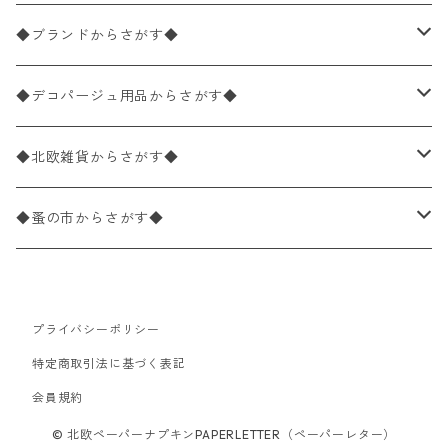
バラ売り
ペーパーナプキン20枚入りパック
25×25cm（カクテルサイズ）
花柄
◆ブランドからさがす◆
パック売り
バラ売り
ペーパーナプキン10枚入りパック
40×40cm（ディナーサイズ）
植物・グリーン柄
ドイツ製 IHR/イア
◆デコパージュ用品からさがす◆
パック売り
バラ売り
ランチサイズ
ライスペーパー
21×21cm（ポケットサイズ）
動物・鳥・昆虫・蝶柄
ドイツ製 Ambiente/アンビエンテ
デコパージュ液
◆北欧雑貨からさがす◆
パック売り
カクテルサイズ
バラ売り
ランチサイズ
ペーパーリネンナプキン
33cm（ラウンド）
海・魚柄
ドイツ製 Paperproducts Design
デコパージュ下地
シリコンモールド
◆蚤の市からさがす◆
ラウンド
パック売り
カクテルサイズ
ランチサイズ
3Dデコパージュ
空・天気・星座柄
ドイツ製 FASANA/ファザナ
デコパージュ筆
エプロン
ペーパーナプキン
プライバシーポリシー
カクテルサイズ
ランチサイズ
ワックスペーパー
食べ物・フルーツ・野菜・ドリンク柄
ドイツ製 ti-flair/ティーフレア
デコパージュはさみ
トレイ
北欧雑貨
特定商取引法に基づく表記
カクテルサイズ
ランチサイズ
会員規約
デコパージュ用品
食器・カトラリー柄
ドイツ製 PAW/パウ
3Dデコパージュ
ポスター・カレンダー
デコパージュ用品
© 北欧ペーパーナプキンPAPERLETTER（ペーパーレター）