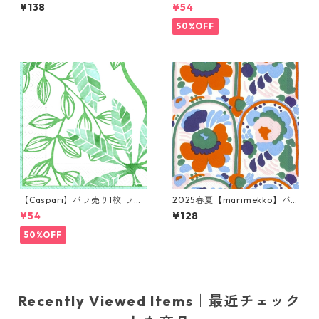
枚 ランチサイズ ペーパーナプ
チサイズ ペーパーナプキン Wi
¥138
¥54
キン Under The Sea ホワイト
tches Hats ブラック
50%OFF
【Caspari】バラ売り1枚 ラン
2025春夏【marimekko】バ
チサイズ ペーパーナプキン LE
ラ売り2枚 ランチサイズ ペー
¥54
¥128
AF パール×グリーン
パーナプキン Karuselli オレン
ジxグリーン
50%OFF
Recently Viewed Items｜最近チェック