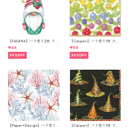
【FASANA】バラ売り2枚 ラン
【Caspari】バラ売り1枚 カク
チサイズ ペーパーナプキン Lit
テルサイズ ペーパーナプキン
¥64
¥50
tle nisse with ilex ホワイト
OMBRE CHRISTMAS ホワイト
×ゴールドパール
50%OFF
50%OFF
【Paper+Design】バラ売り2
【Caspari】バラ売り1枚 ラン