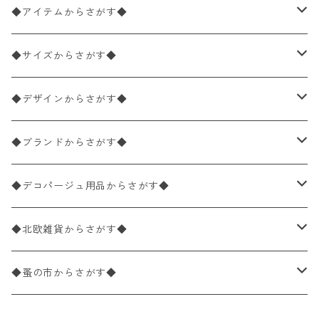
◆アイテムからさがす◆
ペーパーナプキン2枚バラ売り
◆サイズからさがす◆
ペーパーナプキン1枚バラ売り
33×33cm（ランチサイズ）
◆デザインからさがす◆
バラ売り
ペーパーナプキン20枚入りパック
25×25cm（カクテルサイズ）
花柄
◆ブランドからさがす◆
パック売り
バラ売り
ペーパーナプキン10枚入りパック
40×40cm（ディナーサイズ）
植物・グリーン柄
ドイツ製 IHR/イア
◆デコパージュ用品からさがす◆
パック売り
バラ売り
ランチサイズ
ライスペーパー
21×21cm（ポケットサイズ）
動物・鳥・昆虫・蝶柄
ドイツ製 Ambiente/アンビエンテ
デコパージュ液
◆北欧雑貨からさがす◆
パック売り
カクテルサイズ
バラ売り
ランチサイズ
ペーパーリネンナプキン
33cm（ラウンド）
海・魚柄
ドイツ製 Paperproducts Design
デコパージュ下地
シリコンモールド
◆蚤の市からさがす◆
ラウンド
パック売り
カクテルサイズ
ランチサイズ
3Dデコパージュ
空・天気・星座柄
ドイツ製 FASANA/ファザナ
デコパージュ筆
エプロン
ペーパーナプキン