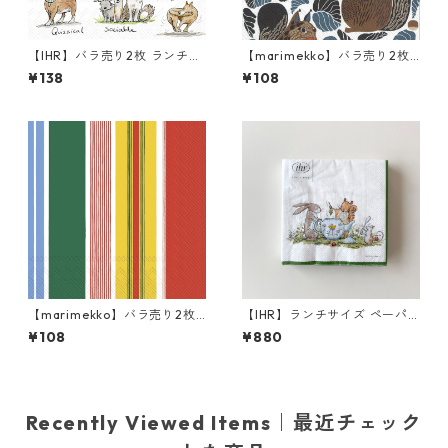
【IHR】バラ売り2枚 ランチサ
【marimekko】バラ売り2枚
イズ ペーパーナプキン EMOTI
カクテルサイズ ペーパーナプ
¥138
¥108
ON DOGS ホワイト Anita Jer
キン KURRE ブラウンxブラッ
am
ク
【marimekko】バラ売り2枚
【IHR】ランチサイズ ペーパ
カクテルサイズ ペーパーナプ
ーナプキン TEA TIME ホワイ
¥108
¥880
キン PARAATI イエローxレッ
ト Anita Jeram 20枚入り
ド
Recently Viewed Items｜最近チェック