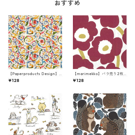
おすすめ
【Paperproducts Design】
【marimekko】バラ売り2枚
バラ売り2枚 ランチサイズ ペ
ランチサイズ ペーパーナプキ
¥128
¥128
ーパーナプキン FIORENTINA
ン UNIKKO ダークレッドxゴ
マルチカラー
ールド