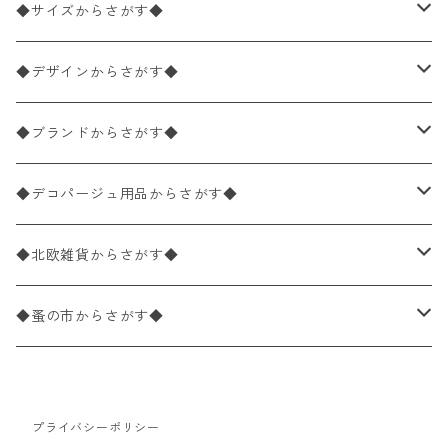
ペーパーナプキン2枚バラ売り
◆サイズからさがす◆
ペーパーナプキン1枚バラ売り
33×33cm（ランチサイズ）
◆デザインからさがす◆
バラ売り
ペーパーナプキン20枚入りパック
25×25cm（カクテルサイズ）
花柄
◆ブランドからさがす◆
パック売り
バラ売り
ペーパーナプキン10枚入りパック
40×40cm（ディナーサイズ）
植物・グリーン柄
ドイツ製 IHR/イア
◆デコパージュ用品からさがす◆
パック売り
バラ売り
ランチサイズ
ライスペーパー
21×21cm（ポケットサイズ）
動物・鳥・昆虫・蝶柄
ドイツ製 Ambiente/アンビエンテ
デコパージュ液
◆北欧雑貨からさがす◆
パック売り
カクテルサイズ
バラ売り
ランチサイズ
ペーパーリネンナプキン
33cm（ラウンド）
海・魚柄
ドイツ製 Paperproducts Design
デコパージュ下地
シリコンモールド
◆蚤の市からさがす◆
ラウンド
パック売り
カクテルサイズ
ランチサイズ
3Dデコパージュ
空・天気・星座柄
ドイツ製 FASANA/ファザナ
デコパージュ筆
エプロン
ペーパーナプキン
プライバシーポリシー
カクテルサイズ
ランチサイズ
ワックスペーパー
食べ物・フルーツ・野菜・ドリンク柄
ドイツ製 ti-flair/ティーフレア
デコパージュはさみ
トレイ
北欧雑貨