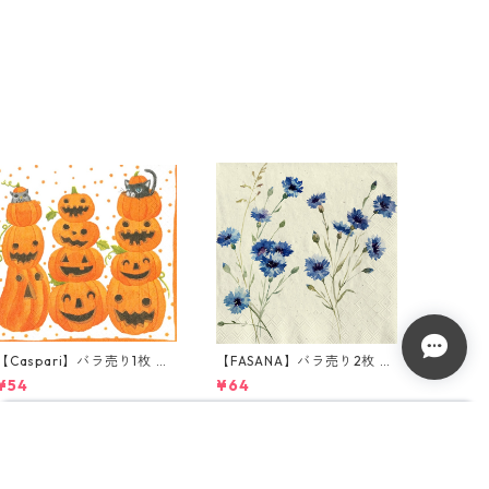
【Caspari】バラ売り1枚 ラ
【FASANA】バラ売り2枚 ラ
ンチサイズ ペーパーナプキ
ンチサイズ ペーパーナプキ
¥54
¥64
ン JACK O'LANTERNS ホワ
ン Cornflower ナチュラル
イト
50%OFF
50%OFF
¥128
Sold out
SOLD OUT