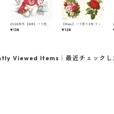
ラ
2026秋冬【IHR】バラ売り2
【Maki】バラ売り2枚 ラン
枚 ランチサイズ ペーパーナ
チサイズ ペーパーナプキン
¥138
¥128
プキン Louie ホワイト
English Roses クリーム
ently Viewed Items｜最近チェック