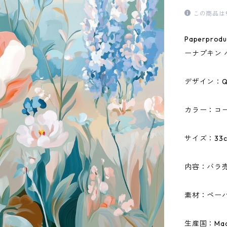
この商品は
Paperpr
ーナプキン 
デザイン：Quo
カラー：コ
サイズ：33c
内容：バラ
素材：ペーパ
生産国：Made