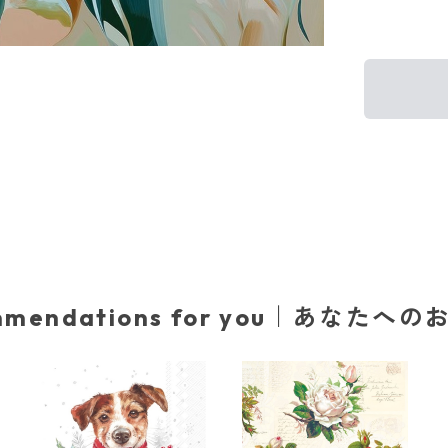
mmendations for you｜あなたへ