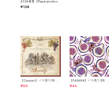
2026春夏【Paperproducts
Design】バラ売り2枚 ラン
¥128
チサイズ ペーパーナプキン
Quo vadis コーラルxブルー
【Caspari】バラ売り1枚 カ
【FASANA】バラ売り2枚 
クテルサイズ ペーパーナプ
ンチサイズ ペーパーナプキ
¥50
¥64
キン Wine Labels ベージュ
ン Fresh passion fruits ホ
ワイト
50%OFF
50%OFF