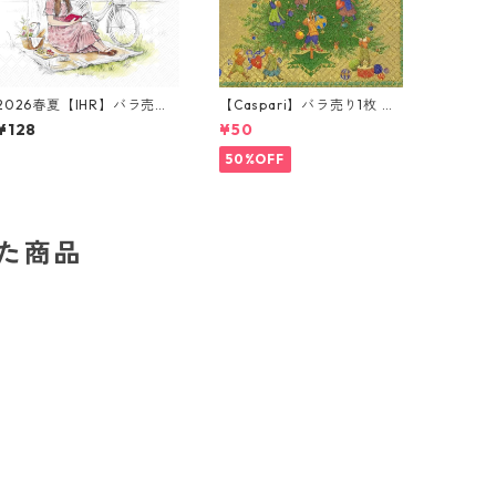
2026春夏【IHR】バラ売り2
【Caspari】バラ売り1枚 カ
枚 ランチサイズ ペーパーナ
クテルサイズ ペーパーナプ
¥128
¥50
プキン PICNIC ホワイト
キン Christmas Magic ゴー
ルド
50%OFF
した商品