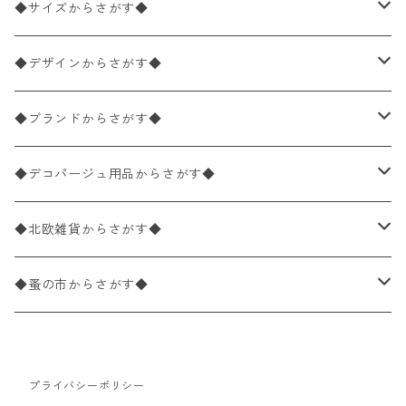
ペーパーナプキン2枚バラ売り
◆サイズからさがす◆
ペーパーナプキン1枚バラ売り
33×33cm（ランチサイズ）
◆デザインからさがす◆
バラ売り
ペーパーナプキン20枚入りパック
25×25cm（カクテルサイズ）
花柄
◆ブランドからさがす◆
パック売り
バラ売り
ペーパーナプキン10枚入りパック
40×40cm（ディナーサイズ）
植物・グリーン柄
ドイツ製 IHR/イア
◆デコパージュ用品からさがす◆
パック売り
バラ売り
ランチサイズ
ライスペーパー
21×21cm（ポケットサイズ）
動物・鳥・昆虫・蝶柄
ドイツ製 Ambiente/アンビエンテ
デコパージュ液
◆北欧雑貨からさがす◆
パック売り
カクテルサイズ
バラ売り
ランチサイズ
ペーパーリネンナプキン
33cm（ラウンド）
海・魚柄
ドイツ製 Paperproducts Design
デコパージュ下地
シリコンモールド
◆蚤の市からさがす◆
ラウンド
パック売り
カクテルサイズ
ランチサイズ
3Dデコパージュ
空・天気・星座柄
ドイツ製 FASANA/ファザナ
デコパージュ筆
エプロン
ペーパーナプキン
プライバシーポリシー
カクテルサイズ
ランチサイズ
ワックスペーパー
食べ物・フルーツ・野菜・ドリンク柄
ドイツ製 ti-flair/ティーフレア
デコパージュはさみ
トレイ
北欧雑貨