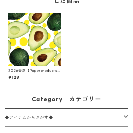
した商品
2026春夏【Paperproducts
Design】バラ売り2枚 ランチ
¥128
サイズ ペーパーナプキン Avoc
ado & Dots ホワイトxイエロ
ー
Category｜カテゴリー
◆アイテムからさがす◆