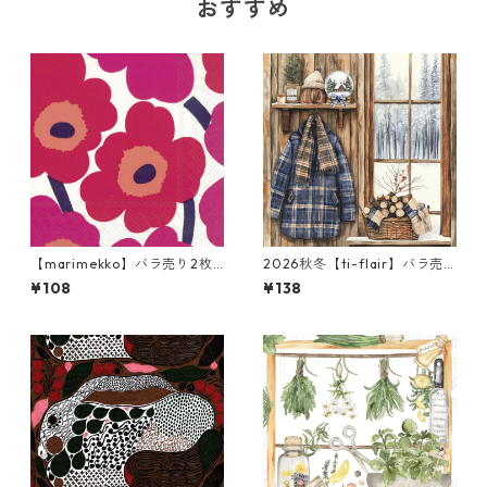
おすすめ
【marimekko】バラ売り2枚
2026秋冬【ti-flair】バラ売
カクテルサイズ ペーパーナプ
り2枚 ランチサイズ ペーパー
¥108
¥138
キン UNIKKO ホワイト×レッ
ナプキン Winter Lodge ブラ
ド
ウン