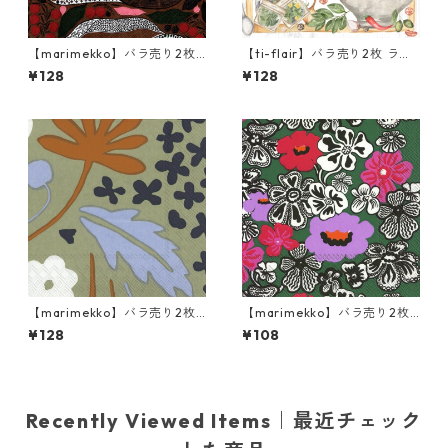
【marimekko】バラ売り2枚
【ti-flair】バラ売り2枚 ラン
ランチサイズ ペーパーナプキ
チサイズ ペーパーナプキン He
¥128
¥128
ン RUSAKKO ブラウンxピンク
rbs & Spices ホワイト
xグリーン
【marimekko】バラ売り2枚
【marimekko】バラ売り2枚
ランチサイズ ペーパーナプキ
カクテルサイズ ペーパーナプ
¥128
¥108
ン SUVI グリーン
キン KAUKOKAIPUU ダークグ
リーン
Recently Viewed Items｜最近チェック