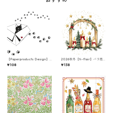
【Paperproducts Design】
2026秋冬【ti-flair】バラ売
バラ売り2枚 カクテルサイズ
り2枚 ランチサイズ ペーパー
¥108
¥138
ペーパーナプキン Atelier Cha
ナプキン Christmas Candle
t ホワイト
Arch ホワイト