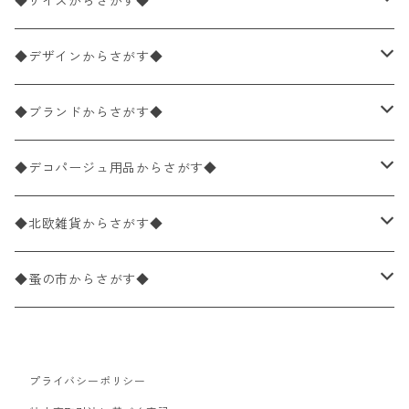
ペーパーナプキン2枚バラ売り
◆サイズからさがす◆
ペーパーナプキン1枚バラ売り
33×33cm（ランチサイズ）
◆デザインからさがす◆
バラ売り
ペーパーナプキン20枚入りパック
25×25cm（カクテルサイズ）
花柄
◆ブランドからさがす◆
パック売り
バラ売り
ペーパーナプキン10枚入りパック
40×40cm（ディナーサイズ）
植物・グリーン柄
ドイツ製 IHR/イア
◆デコパージュ用品からさがす◆
パック売り
バラ売り
ランチサイズ
ライスペーパー
21×21cm（ポケットサイズ）
動物・鳥・昆虫・蝶柄
ドイツ製 Ambiente/アンビエンテ
デコパージュ液
◆北欧雑貨からさがす◆
パック売り
カクテルサイズ
バラ売り
ランチサイズ
ペーパーリネンナプキン
33cm（ラウンド）
海・魚柄
ドイツ製 Paperproducts Design
デコパージュ下地
シリコンモールド
◆蚤の市からさがす◆
ラウンド
パック売り
カクテルサイズ
ランチサイズ
3Dデコパージュ
空・天気・星座柄
ドイツ製 FASANA/ファザナ
デコパージュ筆
エプロン
ペーパーナプキン
プライバシーポリシー
カクテルサイズ
ランチサイズ
ワックスペーパー
食べ物・フルーツ・野菜・ドリンク柄
ドイツ製 ti-flair/ティーフレア
デコパージュはさみ
トレイ
北欧雑貨