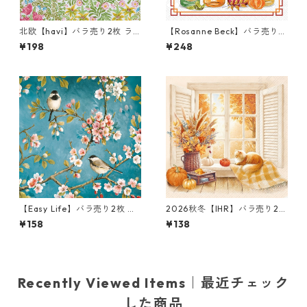
北欧【havi】バラ売り2枚 ラ
【Rosanne Beck】バラ売り2
ンチサイズ ペーパーナプキン
枚 カクテルサイズ ペーパーナ
¥198
¥248
Bower グリーン William Mor
プキン Fall Bottles ホワイト
ris ウィリアム・モリス
【Easy Life】バラ売り2枚 ラ
2026秋冬【IHR】バラ売り2枚
ンチサイズ ペーパーナプキン
ランチサイズ ペーパーナプキ
¥158
¥138
BLOSSOM ブルー
ン Cozy Fall View クリーム
Recently Viewed Items｜最近チェック
した商品