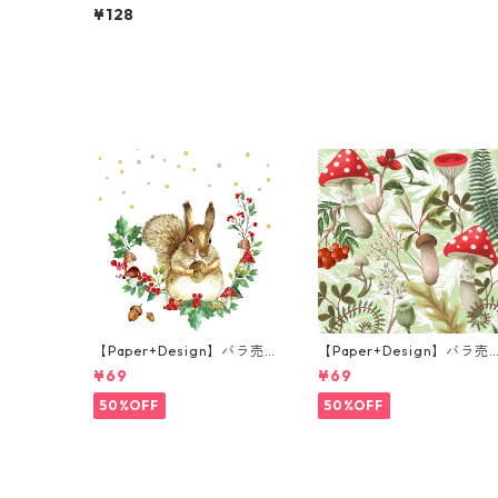
Design】バラ売り2枚 ラン
¥128
チサイズ ペーパーナプキン
Sopi + Friends グリーン
【Paper+Design】バラ売
【Paper+Design】バラ売
り2枚 ランチサイズ ペーパ
り2枚 ランチサイズ ペーパ
¥69
¥69
ーナプキン Forest Squirrel
ーナプキン Forest Fungi 
ホワイト
リーン
50%OFF
50%OFF