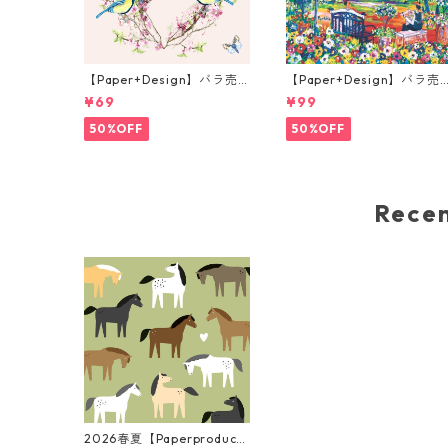
【Paper+Design】バラ売
【Paper+Design】バラ売
り2枚 ランチサイズ ペーパ
り2枚 ランチサイズ ペーパ
¥69
¥99
ーナプキン In Love ピンク
ーナプキン Portchie Art R
ading in the Garden イエ
50%OFF
50%OFF
ロー
Rec
2026春夏【Paperproducts