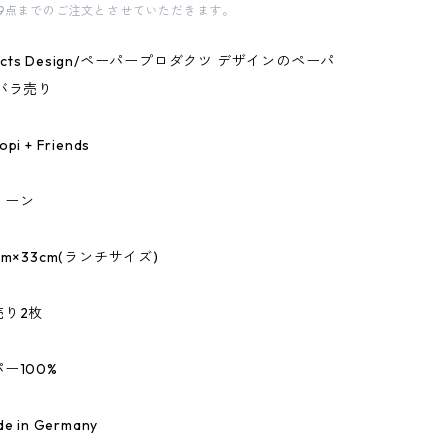
9点までのご注文とさせていただきます。
oducts Design/ペーパープロダクツ デザインのペーパ
バラ売り
 + Friends
リーン
m×33cm(ランチサイズ)
売り2枚
ー100%
 in Germany