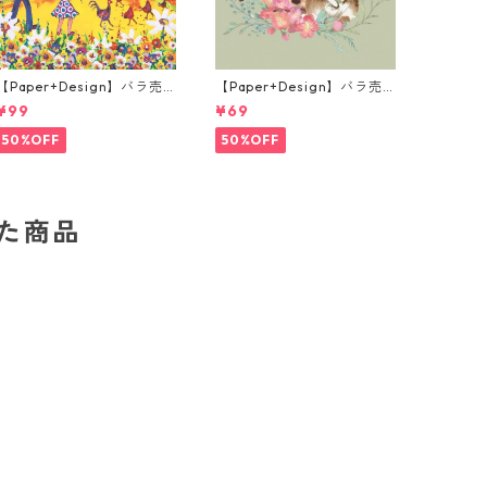
【Paper+Design】バラ売
【Paper+Design】バラ売
り2枚 ランチサイズ ペーパ
り2枚 ランチサイズ ペーパ
¥99
¥69
ーナプキン Portchie Art Bo
ーナプキン Misty Easter グ
y and Girl flying Kites イ
リーン
50%OFF
50%OFF
エロー
した商品