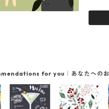
mmendations for you｜あなたへ