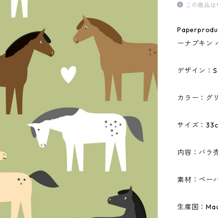
この商品は
Paperpr
ーナプキン 
デザイン：Sopi
カラー：グ
サイズ：33c
内容：バラ
素材：ペーパ
生産国：Made