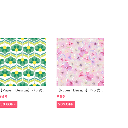
【Paper+Design】バラ売
【Paper+Design】バラ売
り2枚 ランチサイズ ペーパ
り2枚 カクテルサイズ ペー
¥69
¥59
ーナプキン Geo Flowers グ
パーナプキン Small blosso
リーン
ms ピンク
50%OFF
50%OFF