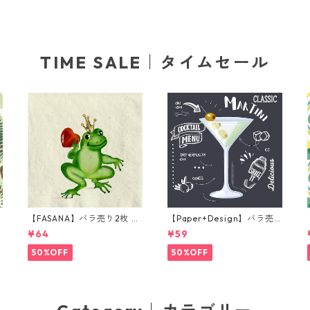
TIME SALE｜タイムセール
【FASANA】バラ売り2枚 ラ
【Paper+Design】バラ売
ンチサイズ ペーパーナプキ
り2枚 カクテルサイズ ペー
¥64
¥59
グ
ン Frog prince ナチュラル
パーナプキン Martini ブラ
ック
50%OFF
50%OFF