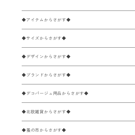
◆アイテムからさがす◆
ペーパーナプキン2枚バラ売り
◆サイズからさがす◆
ペーパーナプキン1枚バラ売り
33×33cm（ランチサイズ）
◆デザインからさがす◆
バラ売り
ペーパーナプキン20枚入りパック
25×25cm（カクテルサイズ）
花柄
◆ブランドからさがす◆
パック売り
バラ売り
ペーパーナプキン10枚入りパック
40×40cm（ディナーサイズ）
植物・グリーン柄
ドイツ製 IHR/イア
◆デコパージュ用品からさがす◆
パック売り
バラ売り
ランチサイズ
ライスペーパー
21×21cm（ポケットサイズ）
動物・鳥・昆虫・蝶柄
ドイツ製 Ambiente/アンビエンテ
デコパージュ液
◆北欧雑貨からさがす◆
パック売り
カクテルサイズ
バラ売り
ランチサイズ
ペーパーリネンナプキン
33cm（ラウンド）
海・魚柄
ドイツ製 Paperproducts Design
デコパージュ下地
シリコンモールド
◆蚤の市からさがす◆