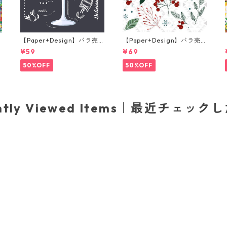
【Paper+Design】バラ売
【Paper+Design】バラ売
り2枚 カクテルサイズ ペー
り2枚 ランチサイズ ペーパ
¥59
¥69
e
パーナプキン Martini ブラ
ーナプキン Festive florals
ック
ホワイト
50%OFF
50%OFF
ently Viewed Items｜最近チェック