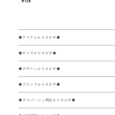
¥128
チサイズ ペーパーナプキン
Roses Blancs ホワイト
◆アイテムからさがす◆
ペーパーナプキン2枚バラ売り
◆サイズからさがす◆
ペーパーナプキン1枚バラ売り
33×33cm（ランチサイズ）
◆デザインからさがす◆
バラ売り
ペーパーナプキン20枚入りパック
25×25cm（カクテルサイズ）
花柄
◆ブランドからさがす◆
パック売り
バラ売り
ペーパーナプキン10枚入りパック
40×40cm（ディナーサイズ）
植物・グリーン柄
ドイツ製 IHR/イア
◆デコパージュ用品からさがす◆
パック売り
バラ売り
ランチサイズ