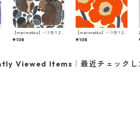
【marimekko】バラ売り2
【marimekko】バラ売り2
枚 カクテルサイズ ペーパー
枚 カクテルサイズ ペーパー
¥108
¥108
イ
ナプキン KURRE ブラウンx
ナプキン UNIKKO クリーム
ブラック
×レッド
ently Viewed Items｜最近チェック