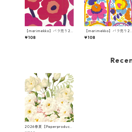
【marimekko】バラ売り2
【marimekko】バラ売り2
枚 カクテルサイズ ペーパー
枚 カクテルサイズ ペーパー
¥108
¥108
ナプキン UNIKKO ホワイト
ナプキン KARUSELLI ホワ
×レッド
ト
Rec
2026春夏【Paperproducts
Design】バラ売り2枚 ラン