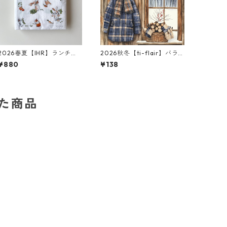
2026春夏【IHR】ランチサ
2026秋冬【ti-flair】バラ
イズ ペーパーナプキン LITT
売り2枚 ランチサイズ ペー
¥880
¥138
LE FARMERS ホワイト Anit
パーナプキン Winter Lodg
a Jeram 20枚入り
e ブラウン
した商品