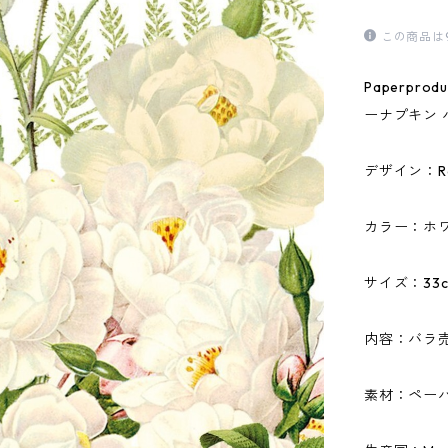
この商品は
Paperpr
ーナプキン 
デザイン：Ros
カラー：ホ
サイズ：33c
内容：バラ
素材：ペーパ