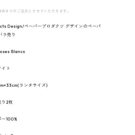
9点までのご注文とさせていただきます。
oducts Design/ペーパープロダクツ デザインのペーパ
バラ売り
es Blancs
ワイト
m×33cm(ランチサイズ)
売り2枚
ー100%