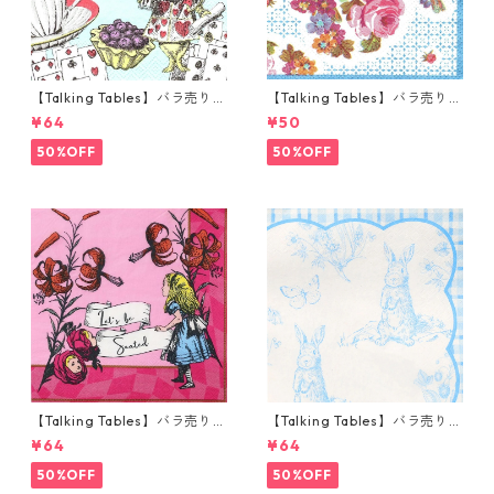
【Talking Tables】バラ売り1
【Talking Tables】バラ売り1
枚 カクテルサイズ ペーパーナ
枚 ポケットサイズ ペーパーナ
¥64
¥50
プキン Alice in Wonderland
プキン TRULY ブルー
ブルー
50%OFF
50%OFF
【Talking Tables】バラ売り1
【Talking Tables】バラ売り1
枚 ランチサイズ ペーパーナプ
枚 ランチサイズ ペーパーナプ
¥64
¥64
キン Alice in Wonderland ピ
キン Playful Pierre ホワイトx
ンク
ブルー
50%OFF
50%OFF