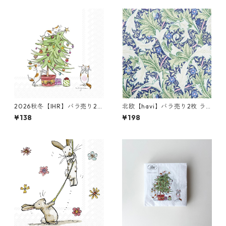
2026秋冬【IHR】バラ売り2枚
北欧【havi】バラ売り2枚 ラ
ランチサイズ ペーパーナプキ
ンチサイズ ペーパーナプキン
¥138
¥198
ン CATS IN THE TREE ホワイ
Granville ブルーxグリーン Wi
ト Anita Jeram
lliam Morris ウィリアム・モ
リス