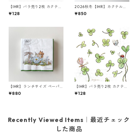
【IHR】バラ売り2枚 カクテル
2026秋冬【IHR】カクテルサ
サイズ ペーパーナプキン BUN
イズ ペーパーナプキン CATS I
¥128
¥850
NIES WITH BALLOON ホワイ
N THE TREE ホワイト Anita J
ト Anita Jeram
eram 20枚入り
【IHR】ランチサイズ ペーパ
【IHR】バラ売り2枚 カクテル
ーナプキン TEA TIME ホワイ
サイズ ペーパーナプキン ONE
¥880
¥128
ト Anita Jeram 20枚入り
IN A MILLION ホワイト Anita
Jeram
Recently Viewed Items｜最近チェック
した商品