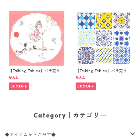
【Talking Tables】バラ売り1
【Talking Tables】バラ売り1
枚 ランチサイズ ペーパーナプ
枚 ランチサイズ ペーパーナプ
¥64
¥64
キン Tilly & Tigg Pink コーラ
キン Moroccan Souk Tile Blu
ル
e ホワイト モロッカンタイル
50%OFF
50%OFF
Category｜カテゴリー
◆アイテムからさがす◆