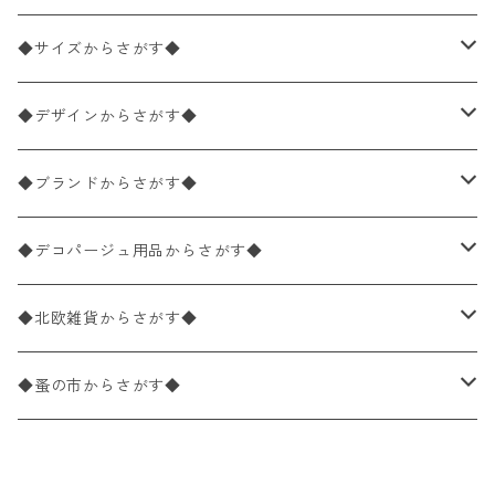
ペーパーナプキン2枚バラ売り
◆サイズからさがす◆
ペーパーナプキン1枚バラ売り
33×33cm（ランチサイズ）
◆デザインからさがす◆
バラ売り
ペーパーナプキン20枚入りパック
25×25cm（カクテルサイズ）
花柄
◆ブランドからさがす◆
パック売り
バラ売り
ペーパーナプキン10枚入りパック
40×40cm（ディナーサイズ）
植物・グリーン柄
ドイツ製 IHR/イア
◆デコパージュ用品からさがす◆
パック売り
バラ売り
ランチサイズ
ライスペーパー
21×21cm（ポケットサイズ）
動物・鳥・昆虫・蝶柄
ドイツ製 Ambiente/アンビエンテ
デコパージュ液
◆北欧雑貨からさがす◆
パック売り
カクテルサイズ
バラ売り
ランチサイズ
ペーパーリネンナプキン
33cm（ラウンド）
海・魚柄
ドイツ製 Paperproducts Design
デコパージュ下地
シリコンモールド
◆蚤の市からさがす◆
ラウンド
パック売り
カクテルサイズ
ランチサイズ
3Dデコパージュ
空・天気・星座柄
ドイツ製 FASANA/ファザナ
デコパージュ筆
エプロン
ペーパーナプキン