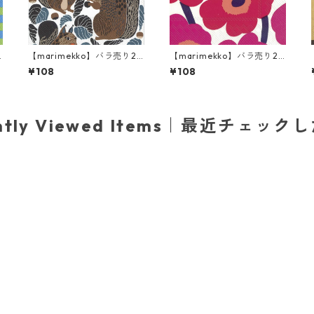
【marimekko】バラ売り2
【marimekko】バラ売り2
枚 カクテルサイズ ペーパー
枚 カクテルサイズ ペーパー
¥108
¥108
ー
ナプキン KURRE ブラウンx
ナプキン UNIKKO ホワイト
ブラック
×レッド
ently Viewed Items｜最近チェック