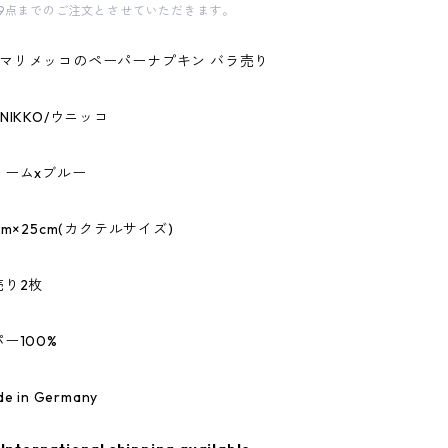
9点までのご注文とさせていただきます。
kko/マリメッコのペーパーナプキン バラ売り
NIKKO/ウニッコ
リームxブルー
m×25cm(カクテルサイズ)
売り2枚
ー100%
 in Germany