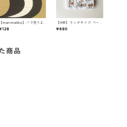
【marimekko】バラ売り2
【IHR】ランチサイズ ペーパ
枚 ランチサイズ ペーパーナ
ーナプキン EMOTION DOG
¥128
¥880
プキン KAIVO ブラック×ク
S ホワイト Anita Jeram 20
リーム
枚入り
した商品