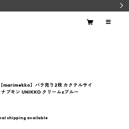
【marimekko】バラ売り2枚 カクテルサイ
ナプキン UNIKKO クリームxブルー
nal shipping available