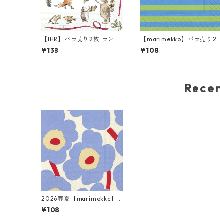
【IHR】バラ売り2枚 ランチ
【marimekko】バラ売り2
サイズ ペーパーナプキン PR
枚 カクテルサイズ ペーパー
¥138
¥108
ESENT FOR YOU ホワイト
ナプキン TASARAITA グリ
Anita Jeram
ン×ブルー
Rec
2026春夏【marimekko】
バラ売り2枚 カクテルサイズ
¥108
ペーパーナプキン UNIKKO