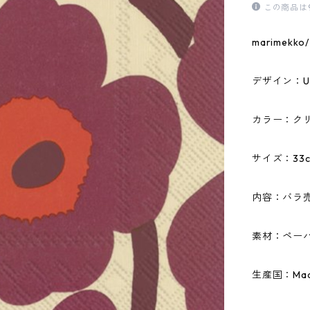
この商品は
marime
デザイン：U
カラー：ク
サイズ：33c
内容：バラ
素材：ペーパ
生産国：Made