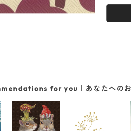
mmendations for you｜あなたへ