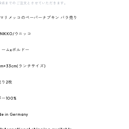
9点までのご注文とさせていただきます。
kko/マリメッコのペーパーナプキン バラ売り
NIKKO/ウニッコ
リームxボルドー
m×33cm(ランチサイズ)
売り2枚
ー100%
 in Germany