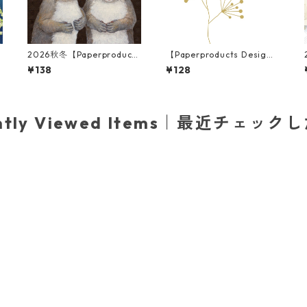
2026秋冬【Paperproducts
【Paperproducts Desig
E
Design】バラ売り2枚 ラン
n】バラ売り2枚 ランチサイ
¥138
¥128
チサイズ ペーパーナプキン
ズ ペーパーナプキン Pure G
Sam & Kris ブラウン
old Berries ホワイト
ently Viewed Items｜最近チェック