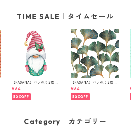
TIME SALE｜タイムセール
【FASANA】バラ売り2枚 ラ
【FASANA】バラ売り2枚 ラ
ンチサイズ ペーパーナプキ
ンチサイズ ペーパーナプキ
¥64
¥64
ン Little nisse with ilex ホ
ン Ginkgo deluxe ホワイト
ワイト
50%OFF
50%OFF
Category｜カテゴリー