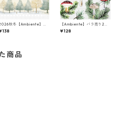
2026秋冬【Ambiente】バ
【Ambiente】バラ売り2枚
ラ売り2枚 ランチサイズ ペ
ランチサイズ ペーパーナプ
¥138
¥128
ーパーナプキン Starry Sky
キン Mushroom ornament
グリーン
s クリーム
した商品