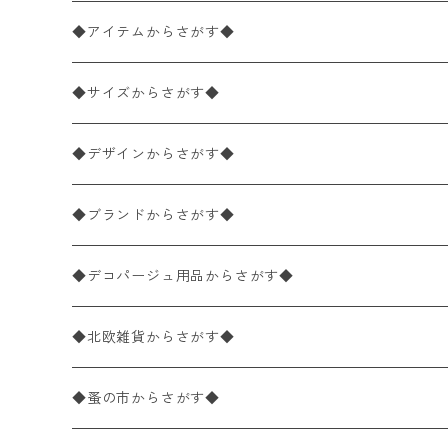
◆アイテムからさがす◆
ペーパーナプキン2枚バラ売り
◆サイズからさがす◆
ペーパーナプキン1枚バラ売り
33×33cm（ランチサイズ）
◆デザインからさがす◆
バラ売り
ペーパーナプキン20枚入りパック
25×25cm（カクテルサイズ）
花柄
◆ブランドからさがす◆
パック売り
バラ売り
ペーパーナプキン10枚入りパック
40×40cm（ディナーサイズ）
植物・グリーン柄
ドイツ製 IHR/イア
◆デコパージュ用品からさがす◆
パック売り
バラ売り
ランチサイズ
ライスペーパー
21×21cm（ポケットサイズ）
動物・鳥・昆虫・蝶柄
ドイツ製 Ambiente/アンビエンテ
デコパージュ液
◆北欧雑貨からさがす◆
パック売り
カクテルサイズ
バラ売り
ランチサイズ
ペーパーリネンナプキン
33cm（ラウンド）
海・魚柄
ドイツ製 Paperproducts Design
デコパージュ下地
シリコンモールド
◆蚤の市からさがす◆
ラウンド