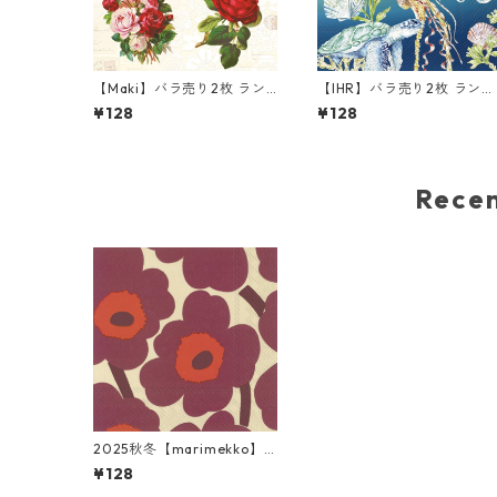
【Maki】バラ売り2枚 ラン
【IHR】バラ売り2枚 ランチ
チサイズ ペーパーナプキン
サイズ ペーパーナプキン D
¥128
¥128
English Roses クリーム
EP BLUE SEA ブルー
Rec
2025秋冬【marimekko】
バラ売り2枚 ランチサイズ
¥128
ペーパーナプキン UNIKKO