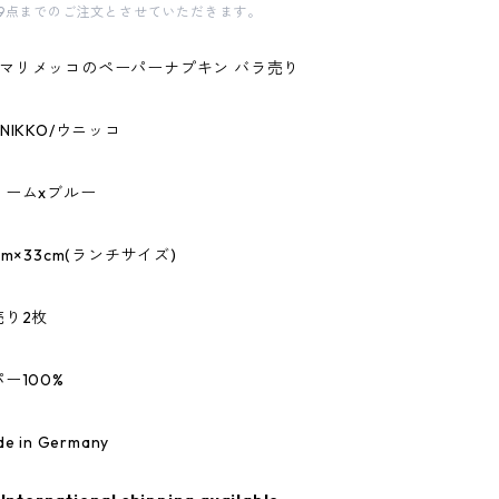
9点までのご注文とさせていただきます。
kko/マリメッコのペーパーナプキン バラ売り
NIKKO/ウニッコ
リームxブルー
m×33cm(ランチサイズ)
売り2枚
ー100%
 in Germany