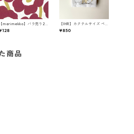
【marimekko】バラ売り2
【IHR】カクテルサイズ ペー
枚 ランチサイズ ペーパーナ
パーナプキン EMOTION DO
¥128
¥850
プキン UNIKKO ダークレッ
GS ホワイト Anita Jeram 2
ドxゴールド
0枚入り
した商品