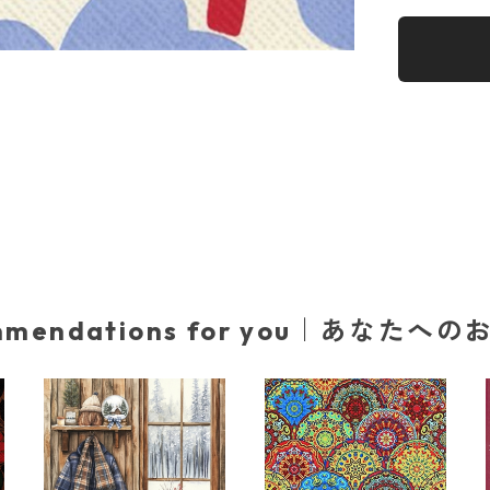
mmendations for you｜あなたへ