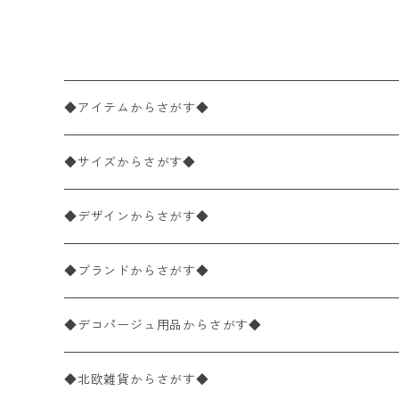
クリームxブルー
◆アイテムからさがす◆
ペーパーナプキン2枚バラ売り
◆サイズからさがす◆
ペーパーナプキン1枚バラ売り
33×33cm（ランチサイズ）
◆デザインからさがす◆
バラ売り
ペーパーナプキン20枚入りパック
25×25cm（カクテルサイズ）
花柄
◆ブランドからさがす◆
パック売り
バラ売り
ペーパーナプキン10枚入りパック
40×40cm（ディナーサイズ）
植物・グリーン柄
ドイツ製 IHR/イア
◆デコパージュ用品からさがす◆
パック売り
バラ売り
ランチサイズ
ライスペーパー
21×21cm（ポケットサイズ）
動物・鳥・昆虫・蝶柄
ドイツ製 Ambiente/アンビエンテ
デコパージュ液
◆北欧雑貨からさがす◆