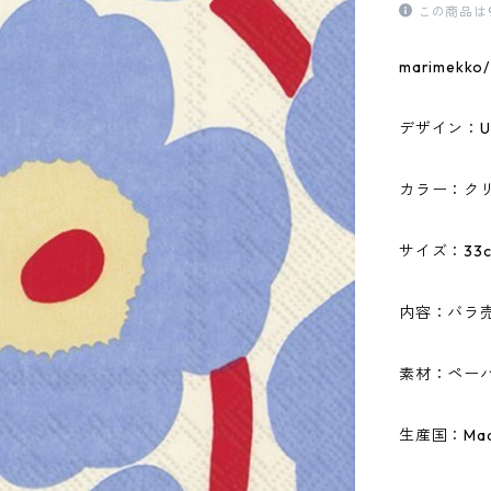
この商品は
marime
デザイン：U
カラー：ク
サイズ：33c
内容：バラ
素材：ペーパ
生産国：Made