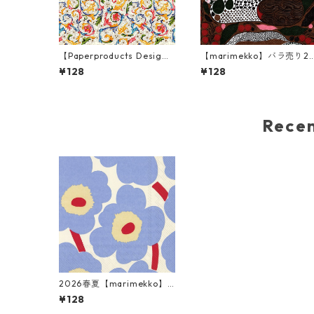
【Paperproducts Desig
【marimekko】バラ売り2
n】バラ売り2枚 ランチサイ
枚 ランチサイズ ペーパーナ
¥128
¥128
ズ ペーパーナプキン FIORE
プキン RUSAKKO ブラウン
NTINA マルチカラー
ピンクxグリーン
Rec
2026春夏【marimekko】
バラ売り2枚 ランチサイズ
¥128
ペーパーナプキン UNIKKO