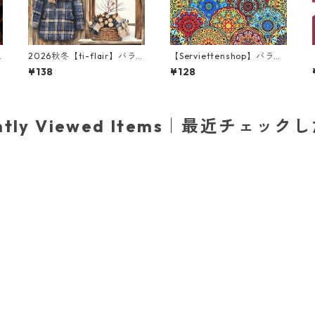
2026秋冬【ti-flair】バラ
【Serviettenshop】バラ売
売り2枚 ランチサイズ ペー
り2枚 ランチサイズ ペーパ
¥138
¥128
x
パーナプキン Winter Lodg
ーナプキン Gothic Pattern
e ブラウン
レッドxブルーxイエロー
ently Viewed Items｜最近チェック